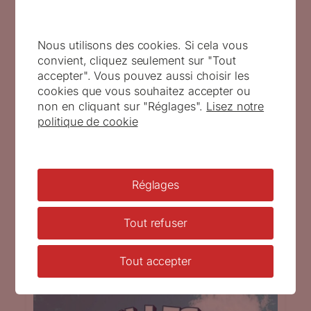
Nous utilisons des cookies. Si cela vous
convient, cliquez seulement sur "Tout
ATG présent au Salon philatélique
accepter". Vous pouvez aussi choisir les
d’automne 2023 à Paris
cookies que vous souhaitez accepter ou
non en cliquant sur "Réglages".
Lisez notre
politique de cookie
Publié le
26 octobre 2023
par
Pascal Rabier
Le traditionnel Salon philatélique d’automne
organisé par la CNEP se tiendra du mercredi 8
Réglages
au vendredi 10 novembre 2023 à Paris XVIIème,
porte de Champerret. Un stand de l’association
de L’ATG avec de nombreux artistes sera présent
Tout refuser
durant ces 3 jours (Timbre à date du Salon
philatélique d’automne, 2023 – © La Poste).
Tout accepter