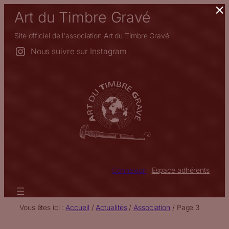
×
Aller
Art du Timbre Gravé
au
contenu
Site officiel de l'association Art du Timbre Gravé
Nous suivre sur Instagram
Connexion
Espace adhérents
Vous êtes ici :
Accueil
/
Actualités
/
Association
/
Page 3