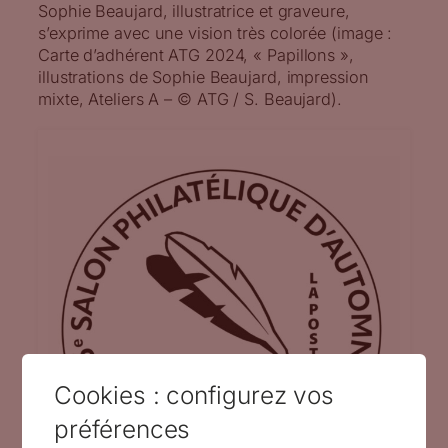
Sophie Beaujard, illustratrice et graveure,
s’exprime avec une vision très colorée (image :
Carte d’adhérent ATG 2024, « Papillons »,
illustrations de Sophie Beaujard, impression
mixte, Ateliers A – © ATG / S. Beaujard).
Cookies : configurez vos
préférences