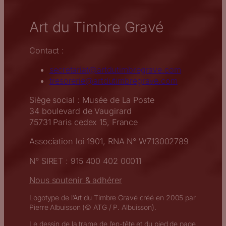
Art du Timbre Gravé
Contact :
secretariat@artdutimbregrave.com
tresorerie@artdutimbregrave.com
Siège social : Musée de La Poste
34 boulevard de Vaugirard
75731 Paris cedex 15, France
Association loi 1901, RNA N° W713002789
N° SIRET : 915 400 402 00011
Nous soutenir & adhérer
Logotype de l’Art du Timbre Gravé créé en 2005 par
Pierre Albuisson (© ATG / P. Albuisson).
Le dessin de la trame de l’en-tête et du pied de page