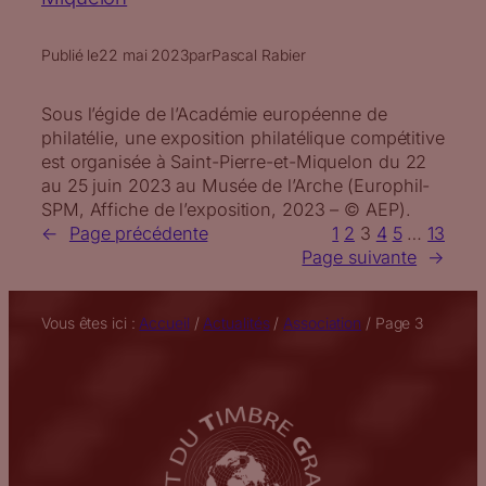
Publié le
22 mai 2023
par
Pascal Rabier
Sous l’égide de l’Académie européenne de
philatélie, une exposition philatélique compétitive
est organisée à Saint-Pierre-et-Miquelon du 22
au 25 juin 2023 au Musée de l’Arche (Europhil-
SPM, Affiche de l’exposition, 2023 – © AEP).
←
Page précédente
1
2
3
4
5
…
13
Page suivante
→
Vous êtes ici :
Accueil
/
Actualités
/
Association
/
Page 3