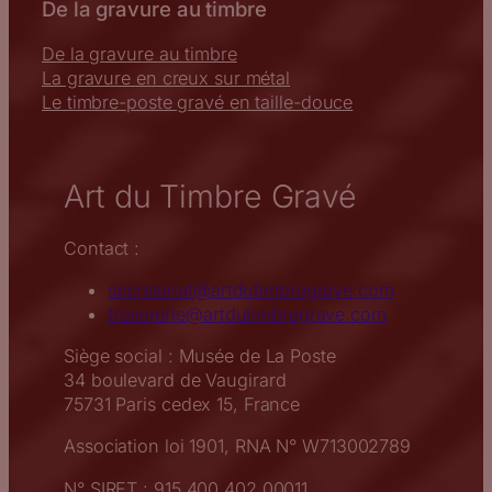
De la gravure au timbre
De la gravure au timbre
La gravure en creux sur métal
Le timbre-poste gravé en taille-douce
Art du Timbre Gravé
Contact :
secretariat@artdutimbregrave.com
tresorerie@artdutimbregrave.com
Siège social : Musée de La Poste
34 boulevard de Vaugirard
75731 Paris cedex 15, France
Association loi 1901, RNA N° W713002789
N° SIRET : 915 400 402 00011