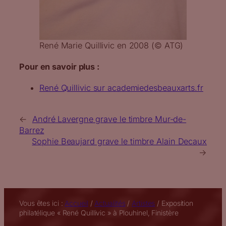
René Marie Quillivic en 2008 (© ATG)
Pour en savoir plus :
René Quillivic sur academiedesbeauxarts.fr
←
André Lavergne grave le timbre Mur-de-
Barrez
Sophie Beaujard grave le timbre Alain Decaux
→
Vous êtes ici :
Accueil
/
Actualités
/
Artistes
/
Exposition
philatélique « René Quillivic » à Plouhinel, Finistère