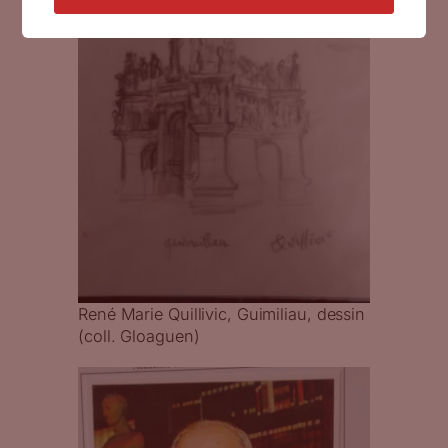
René Marie Quillivic, Guimiliau, dessin
(coll. Gloaguen)