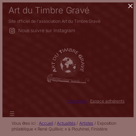
×
Aller
Art du Timbre Gravé
au
contenu
Site officiel de l'association Art du Timbre Gravé
Nous suivre sur Instagram
Connexion
Espace adhérents
Vous êtes ici :
Accueil
/
Actualités
/
Artistes
/
Exposition
philatélique « René Quillivic » à Plouhinel, Finistère