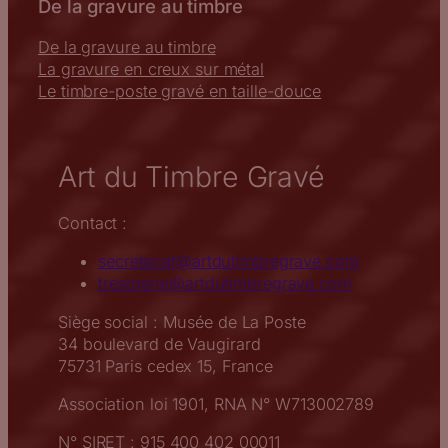
De la gravure au timbre
De la gravure au timbre
La gravure en creux sur métal
Le timbre-poste gravé en taille-douce
Art du Timbre Gravé
Contact :
secretariat@artdutimbregrave.com
tresorerie@artdutimbregrave.com
Siège social : Musée de La Poste
34 boulevard de Vaugirard
75731 Paris cedex 15, France
Association loi 1901, RNA N° W713002789
N° SIRET : 915 400 402 00011