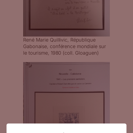
René Marie Quillivic, République
Gabonaise, conférence mondiale sur
le tourisme, 1980 (coll. Gloaguen)