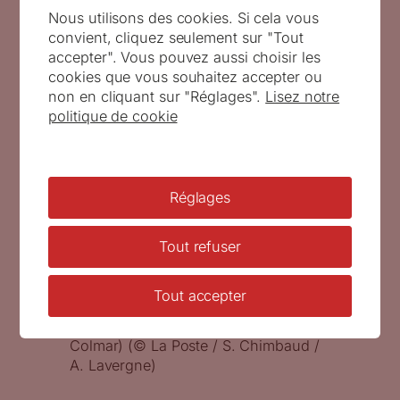
Nous utilisons des cookies. Si cela vous
convient, cliquez seulement sur "Tout
accepter". Vous pouvez aussi choisir les
cookies que vous souhaitez accepter ou
non en cliquant sur "Réglages".
Lisez notre
politique de cookie
Réglages
feuille de 10 timbres Congrès de la
Tout refuser
FFAP Colmar, 2025 (création de
Sandrine Chimbaud, gravure d’André
Lavergne, impression taille-douce,
Tout accepter
d’après photographies Place de la
Cathédrale © Jérôme Birling / Ville de
Colmar) (© La Poste / S. Chimbaud /
A. Lavergne)