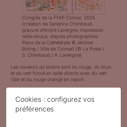
Congrès de la FFAP Colmar, 2025
(création de Sandrine Chimbaud,
gravure d’André Lavergne, impression
taille-douce, d’après photographies
Place de la Cathédrale © Jérôme
Birling / Ville de Colmar) (© La Poste /
S. Chimbaud / A. Lavergne)
Les couleurs du timbre sont du rouge, du brun
et du vert foncé en taille directe avec du vert
clair et du rouge orangé en report.
Cookies : configurez vos
préférences