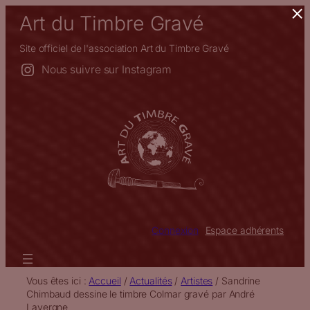
×
Aller
Art du Timbre Gravé
au
contenu
Site officiel de l'association Art du Timbre Gravé
Nous suivre sur Instagram
Connexion
Espace adhérents
Vous êtes ici :
Accueil
/
Actualités
/
Artistes
/
Sandrine
Chimbaud dessine le timbre Colmar gravé par André
Lavergne