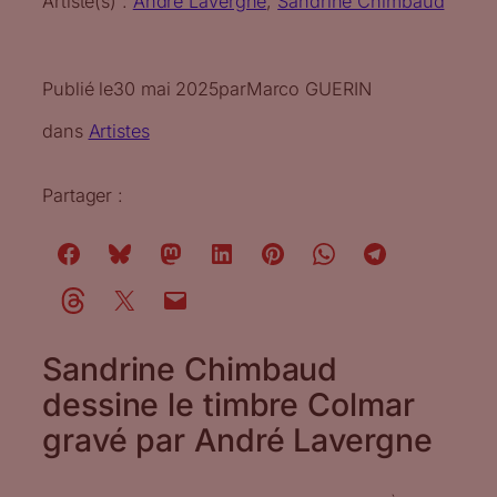
Artiste(s) :
André Lavergne
, 
Sandrine Chimbaud
Publié le
30 mai 2025
par
Marco GUERIN
dans
Artistes
Partager :
Sandrine Chimbaud
dessine le timbre Colmar
gravé par André Lavergne