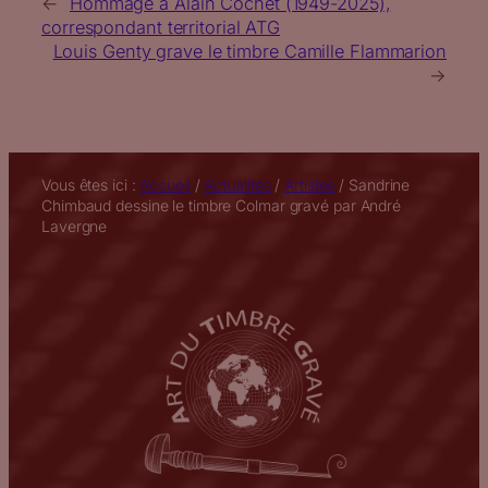
←
Hommage à Alain Cochet (1949-2025),
correspondant territorial ATG
Louis Genty grave le timbre Camille Flammarion
→
Vous êtes ici :
Accueil
/
Actualités
/
Artistes
/
Sandrine
Chimbaud dessine le timbre Colmar gravé par André
Lavergne