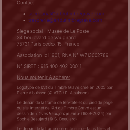
Contact :
secretariat@artdutimbregrave.com
tresorerie@artdutimbregrave.com
Siège social : Musée de La Poste
34 boulevard de Vaugirard
75731 Paris cedex 15, France
Association loi 1901, RNA N° W713002789
N° SIRET : 915 400 402 00011
Nous soutenir & adhérer
Logotype de l’Art du Timbre Gravé créé en 2005 par
Pierre Albuisson (© ATG / P. Albuisson).
Le dessin de la trame de l’en-tête et du pied de page
du site Internet de l’Art du Timbre Gravé est un
dessin de
« Yves Beaujard jeune »
(1939-2024) par
Sophie Beaujard (© S. Beaujard)
Le dessin de la trame présente sur certains titres et