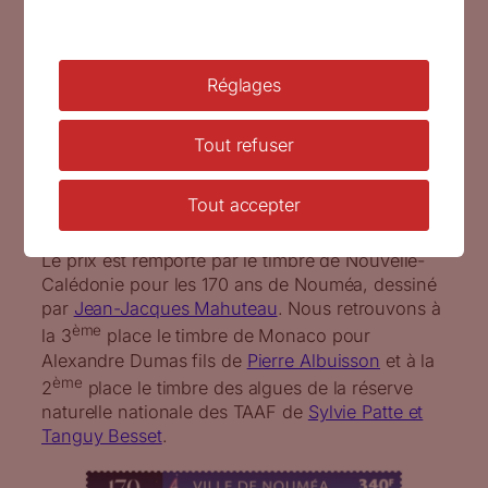
Notre-Dame de Paris – la charpente,
2024 (création et gravure de Sarah
Bougault d’après photos Pascal
Réglages
Lemaître, impression taille-douce) (©
La Poste / S. Bougault)
Tout refuser
Trophée des postes
partenaires
Tout accepter
Le prix est remporté par le timbre de Nouvelle-
Calédonie pour les 170 ans de Nouméa, dessiné
par
Jean-Jacques Mahuteau
. Nous retrouvons à
ème
la 3
place le timbre de Monaco pour
Alexandre Dumas fils de
Pierre Albuisson
et à la
ème
2
place le timbre des algues de la réserve
naturelle nationale des TAAF de
Sylvie Patte et
Tanguy Besset
.