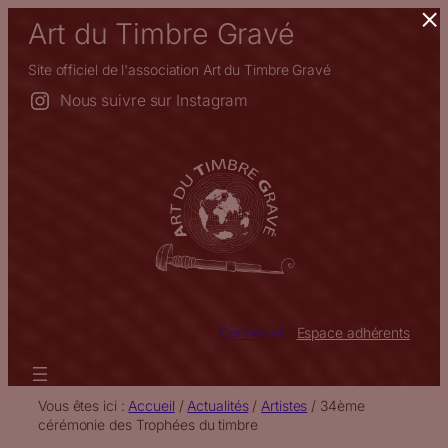
×
Aller
Art du Timbre Gravé
au
contenu
Site officiel de l'association Art du Timbre Gravé
Nous suivre sur Instagram
Connexion
Espace adhérents
Vous êtes ici :
Accueil
/
Actualités
/
Artistes
/
34ème
cérémonie des Trophées du timbre