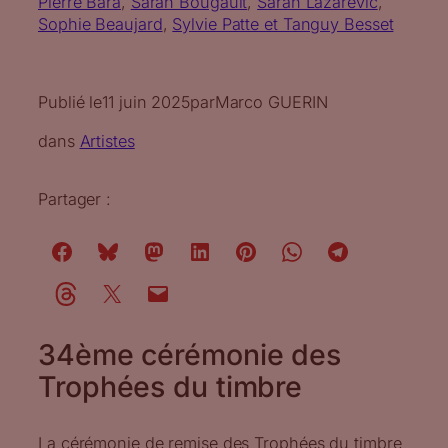
Pierre Bara
, 
Sarah Bougault
, 
Sarah Lazarevic
, 
Sophie Beaujard
, 
Sylvie Patte et Tanguy Besset
Publié le
11 juin 2025
par
Marco GUERIN
dans
Artistes
Partager :
34ème cérémonie des
Trophées du timbre
La cérémonie de remise des Trophées du timbre