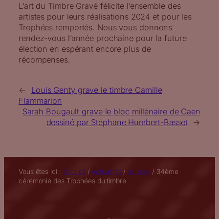
L’art du Timbre Gravé félicite l’ensemble des
artistes pour leurs réalisations 2024 et pour les
Trophées remportés. Nous vous donnons
rendez-vous l’année prochaine pour la future
élection en espérant encore plus de
récompenses.
←
Louis Genty grave le timbre Camille
Flammarion
Sarah Bougault grave le bloc millénaire de Caen
dessiné par Stéphane Humbert-Basset
→
Vous êtes ici :
Accueil
/
Actualités
/
Artistes
/
34ème
cérémonie des Trophées du timbre