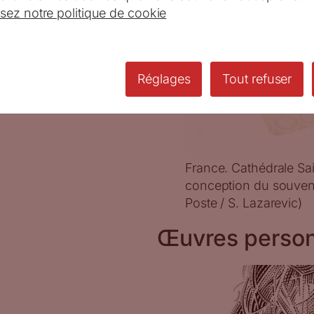
isez notre politique de cookie
Réglages
Tout refuser
France. Cathédrale Sai
conception du souveni
Poste / S. Lazarevic)
Œuvres person