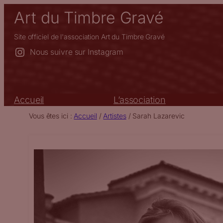
Aller
Art du Timbre Gravé
au
contenu
Site officiel de l'association Art du Timbre Gravé
Nous suivre sur Instagram
Accueil
L’association
Vous êtes ici :
Accueil
/
Artistes
/
Sarah Lazarevic