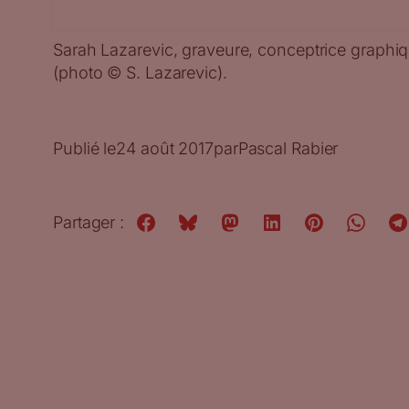
Sarah Lazarevic, graveure, conceptrice graphi
(photo © S. Lazarevic).
Publié le
24 août 2017
par
Pascal Rabier
Partager :