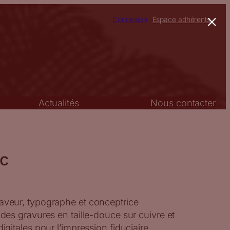
×
Connexion
Espace adhérents
Actualités
Nous contacter
ic
raveur, typographe et conceptrice
 des gravures en taille-douce sur cuivre et
digitales pour l’impression fiduciaire.