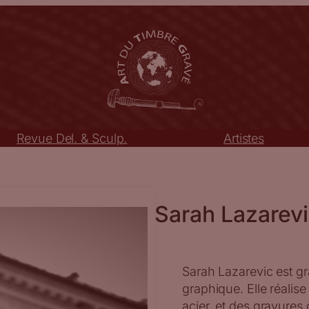
Revue Del. & Sculp.
Artistes
Sarah Lazarev
Sarah Lazarevic est g
graphique. Elle réalise
acier, et des gravures 