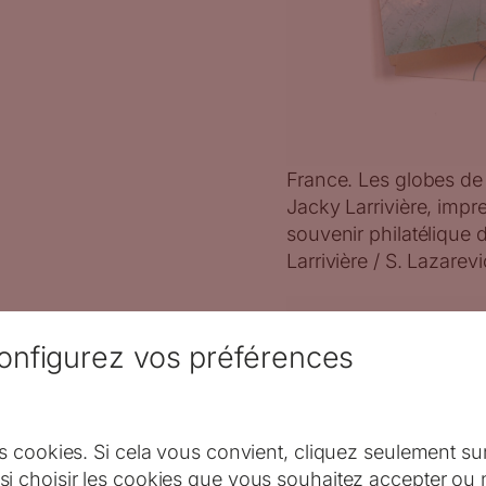
France. Les globes de 
Jacky Larrivière, impr
souvenir philatélique 
Larrivière / S. Lazarevi
onfigurez vos préférences
s cookies. Si cela vous convient, cliquez seulement su
i choisir les cookies que vous souhaitez accepter ou 