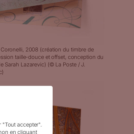
Coronelli, 2008 (création du timbre de
ession taille-douce et offset, conception du
de Sarah Lazarevic) (© La Poste / J.
c)
r "Tout accepter".
non en cliquant