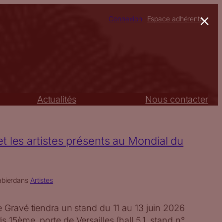
×
Connexion
Espace adhérents
Actualités
Nous contacter
t les artistes présents au Mondial du
bier
dans
Artistes
e Gravé tiendra un stand du 11 au 13 juin 2026
 15ème, porte de Versailles (hall 5.1, stand n°