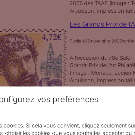
2026 des TAAF (image : TAA
Albuisson, impression tail
Les Grands Prix de l’
Publié le
16 novembre 2025
par
Ma
A l’occasion du 78e Salon 
Grands Prix de l’Art Philat
(image : Monaco, Lucien M
Albuisson, impression tai
P. Albuisson).
onfigurez vos préférences
s cookies. Si cela vous convient, cliquez seulement su
i choisir les cookies que vous souhaitez accepter ou 