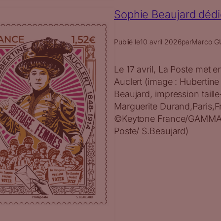
Sophie Beaujard dédi
Publié le
10 avril 2026
par
Marco G
Le 17 avril, La Poste met e
Auclert (image : Hubertine
Beaujard, impression taill
Marguerite Durand,Paris,
©Keytone France/GAMMA
Poste/ S.Beaujard)