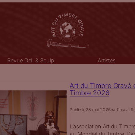
Revue Del. & Sculp.
Artistes
Art du Timbre Gravé e
Timbre 2026
Publié le
28 mai 2026
par
Pascal Ra
L’association Art du Timbr
au Mondial du Timbre, Paris