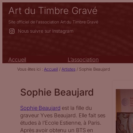
Aller
Art du Timbre Gravé
au
contenu
Site officiel de l'association Art du Timbre Gravé
Nous suivre sur Instagram
Accueil
L’association
Vous êtes ici :
Accueil
/
Artistes
/
Sophie Beaujard
Sophie Beaujard
Sophie Beaujard
est la fille du
graveur Yves Beaujard. Elle fait ses
études à l’Ecole Estienne, à Paris.
Après avoir obtenu un BTS en