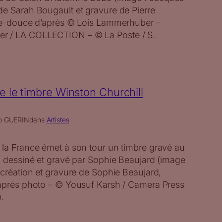
de Sarah Bougault et gravure de Pierre
lle-douce d’après © Lois Lammerhuber –
r / LA COLLECTION – © La Poste / S.
 le timbre Winston Churchill
o GUERIN
dans
Artistes
 la France émet à son tour un timbre gravé au
l dessiné et gravé par Sophie Beaujard (image
 création et gravure de Sophie Beaujard,
’après photo – © Yousuf Karsh / Camera Press
).