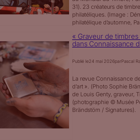
31). 23 créateurs de timbr
philatéliques. (Image : Dé
philatélique d’automne, Pa
« Graveur de timbres 
dans Connaissance des
Publié le
24 mai 2026
par
Pascal Ra
La revue Connaissance des
d’art ». (Photo Sophie Brä
de Louis Genty, graveur, T
(photographie © Musée Pos
Brändstöm / Signatures).