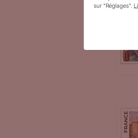
sur "Réglages".
L