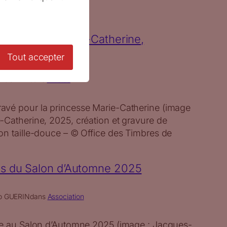
e le timbre Marie-Catherine,
 et de Condé
Tout accepter
o GUERIN
dans
Artistes
avé pour la princesse Marie-Catherine (image
-Catherine, 2025, création et gravure de
on taille-douce – © Office des Timbres de
es du Salon d’Automne 2025
o GUERIN
dans
Association
ée au Salon d’Automne 2025 (image : Jacques-