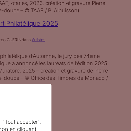
F, otaries, 2026, création et gravure Pierre
le-douce – © TAAF / P. Albuisson).
Art Philatélique 2025
rco GUERIN
dans
Artistes
philatélique d’Automne, le jury des 74ème
élique a annoncé les lauréats de l’édition 2025
uratore, 2025 – création et gravure de Pierre
lle-douce – © Office des Timbres de Monaco /
r "Tout accepter".
non en cliquant