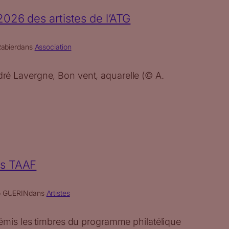
026 des artistes de l’ATG
abier
dans
Association
é Lavergne, Bon vent, aquarelle (© A.
es TAAF
 GUERIN
dans
Artistes
 émis les timbres du programme philatélique