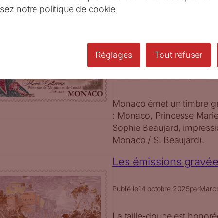
isez notre politique de cookie
Sophie Beaujard grav
princesse de Monaco
Réglages
Tout refuser
Publié le
17 octobre 2025
par
Marc
Monaco émet un timbre gr
: Monaco, Princesse Marie
Sophie Beaujard, impressi
Monaco / S. Beaujard).
Les émissions gravé
Publié le
14 octobre 2025
par
Marc
La taille-douce est honor