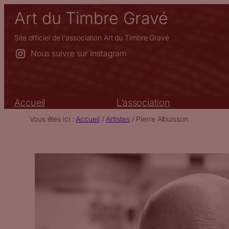
Aller
Art du Timbre Gravé
au
contenu
Site officiel de l'association Art du Timbre Gravé
Nous suivre sur Instagram
Accueil
L’association
Vous êtes ici :
Accueil
/
Artistes
/
Pierre Albuisson