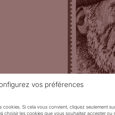
onfigurez vos préférences
Monaco : John Huston,
Albuisson, impression
Albuisson)
s cookies. Si cela vous convient, cliquez seulement su
i choisir les cookies que vous souhaitez accepter ou 