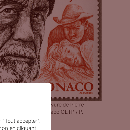
 2006 (dessin et gravure de Pierre
 taille-douce) (© Monaco OETP / P.
r "Tout accepter".
non en cliquant