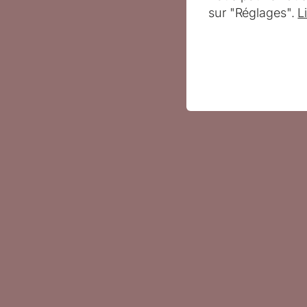
sur "Réglages".
L