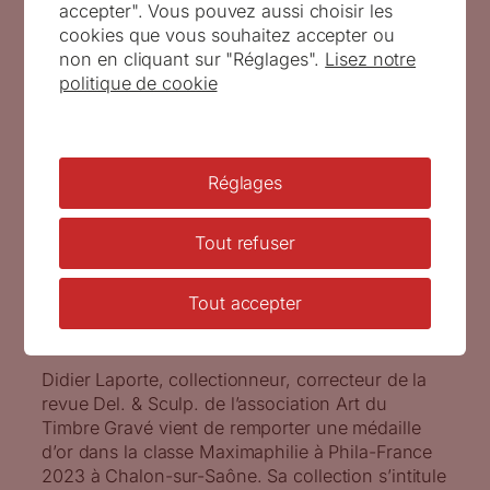
accepter". Vous pouvez aussi choisir les
cookies que vous souhaitez accepter ou
non en cliquant sur "Réglages".
Lisez notre
politique de cookie
Réglages
Tout refuser
Une médaille d’or en maximaphilie
Tout accepter
Publié le
26 juin 2023
par
Pascal Rabier
Didier Laporte, collectionneur, correcteur de la
revue Del. & Sculp. de l’association Art du
Timbre Gravé vient de remporter une médaille
d’or dans la classe Maximaphilie à Phila-France
2023 à Chalon-sur-Saône. Sa collection s’intitule