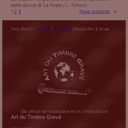
taille-douce © La Poste / L. Filhon).
1
2
3
Page suivante
→
Vous êtes ici :
Accueil
/
Actualités
/
Revue Del. & Sculp.
Site officiel de l'association Art du Timbre Gravé
Art du Timbre Gravé