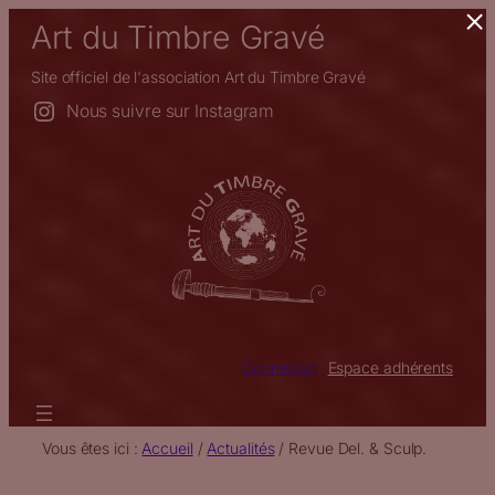
×
Aller
Art du Timbre Gravé
au
contenu
Site officiel de l'association Art du Timbre Gravé
Nous suivre sur Instagram
Connexion
Espace adhérents
Vous êtes ici :
Accueil
/
Actualités
/
Revue Del. & Sculp.