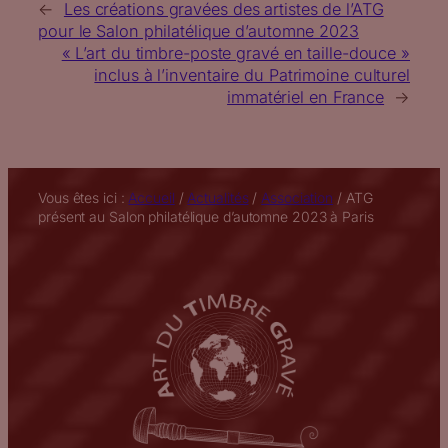
←
Les créations gravées des artistes de l’ATG
pour le Salon philatélique d’automne 2023
« L’art du timbre-poste gravé en taille-douce »
inclus à l’inventaire du Patrimoine culturel
immatériel en France
→
Vous êtes ici :
Accueil
/
Actualités
/
Association
/
ATG
présent au Salon philatélique d’automne 2023 à Paris