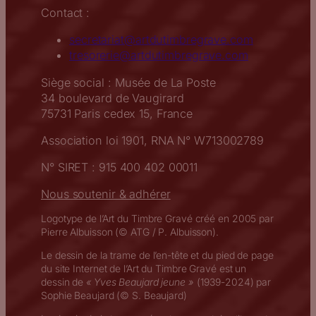
Contact :
secretariat@artdutimbregrave.com
tresorerie@artdutimbregrave.com
Siège social : Musée de La Poste
34 boulevard de Vaugirard
75731 Paris cedex 15, France
Association loi 1901, RNA N° W713002789
N° SIRET : 915 400 402 00011
Nous soutenir & adhérer
Logotype de l’Art du Timbre Gravé créé en 2005 par
Pierre Albuisson (© ATG / P. Albuisson).
Le dessin de la trame de l’en-tête et du pied de page
du site Internet de l’Art du Timbre Gravé est un
dessin de
« Yves Beaujard jeune »
(1939-2024) par
Sophie Beaujard (© S. Beaujard)