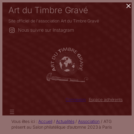
×
Aller
Art du Timbre Gravé
au
contenu
Site officiel de l'association Art du Timbre Gravé
Nous suivre sur Instagram
Connexion
Espace adhérents
Vous êtes ici :
Accueil
/
Actualités
/
Association
/
ATG
présent au Salon philatélique d’automne 2023 à Paris