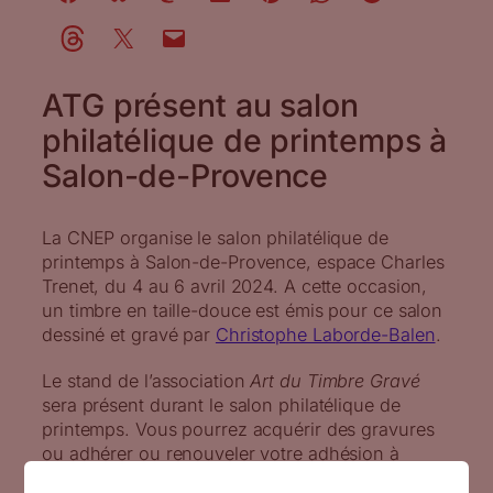
ATG présent au salon
philatélique de printemps à
Salon-de-Provence
La CNEP organise le salon philatélique de
printemps à Salon-de-Provence, espace Charles
Trenet, du 4 au 6 avril 2024. A cette occasion,
un timbre en taille-douce est émis pour ce salon
dessiné et gravé par
Christophe Laborde-Balen
.
Le stand de l’association
Art du Timbre Gravé
sera présent durant le salon philatélique de
printemps. Vous pourrez acquérir des gravures
ou adhérer ou renouveler votre adhésion à
l’ATG.