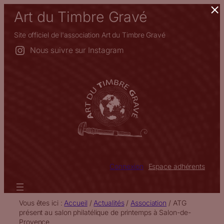
×
Aller
Art du Timbre Gravé
au
contenu
Site officiel de l'association Art du Timbre Gravé
Nous suivre sur Instagram
Connexion
Espace adhérents
Vous êtes ici :
Accueil
/
Actualités
/
Association
/
ATG
présent au salon philatélique de printemps à Salon-de-
Provence