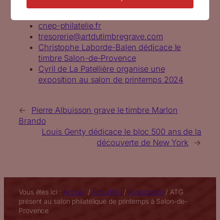
Pour en savoir plus
:
cnep-philatelie.fr
tresorerie@artdutimbregrave.com
Christophe Laborde-Balen dédicace le
timbre Salon-de-Provence
Cyril de La Patellière organise une
exposition au salon de printemps 2024
←
Pierre Albuisson grave le timbre Marlon
Brando
Louis Genty dédicace le bloc 500 ans de la
découverte de New York
→
Vous êtes ici :
Accueil
/
Actualités
/
Association
/
ATG
présent au salon philatélique de printemps à Salon-de-
Provence