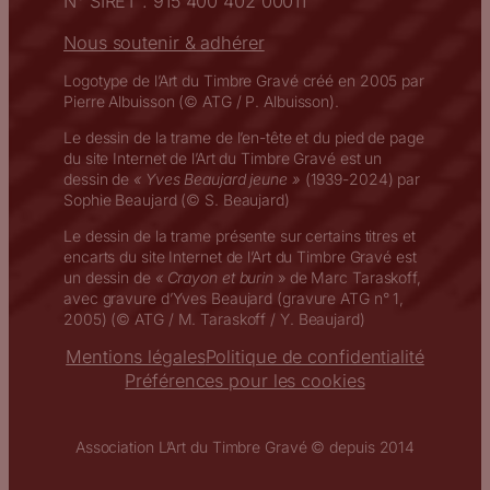
N° SIRET : 915 400 402 00011
Nous soutenir & adhérer
Logotype de l’Art du Timbre Gravé créé en 2005 par
Pierre Albuisson (© ATG / P. Albuisson).
Le dessin de la trame de l’en-tête et du pied de page
du site Internet de l’Art du Timbre Gravé est un
dessin de
« Yves Beaujard jeune »
(1939-2024) par
Sophie Beaujard (© S. Beaujard)
Le dessin de la trame présente sur certains titres et
encarts du site Internet de l’Art du Timbre Gravé est
un dessin de
« Crayon et burin
» de Marc Taraskoff,
avec gravure d’Yves Beaujard (gravure ATG n° 1,
2005) (© ATG / M. Taraskoff / Y. Beaujard)
Mentions légales
Politique de confidentialité
Préférences pour les cookies
Association L’Art du Timbre Gravé © depuis 2014