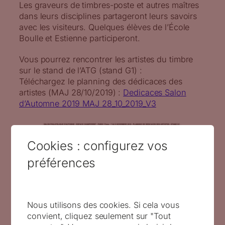
Les graveurs de timbres-poste et autres maîtres
dans leurs disciplines partageront leurs savoirs
avec les visiteurs. Quelques élèves de l’École
Boulle et Estienne participeront.
Vous pourrez rencontrer les artistes du timbre
sur le stand de l’ATG (stand G1) :
Téléchargez le planning des dédicaces des
artistes (MAJ 28/10/2019) :
Dedicaces Salon
d’Automne 2019 MAJ 28_10_2019_V3
Cookies : configurez vos
préférences
Nous utilisons des cookies. Si cela vous
convient, cliquez seulement sur "Tout