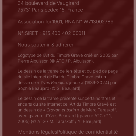
34 boulevard de Vaugirard
75731 Paris cedex 15, France
Association loi 1901, RNA N° W713002789
N° SIRET : 915 400 402 00011
Nous soutenir & adhérer
Logotype de l’Art du Timbre Gravé créé en 2005 par
Pierre Albuisson (© ATG / P. Albuisson).
Le dessin de la trame de l’en-tête et du pied de page
du site Internet de l’Art du Timbre Gravé est un
dessin de
« Yves Beaujard jeune »
(1939-2024) par
Sophie Beaujard (© S. Beaujard)
Le dessin de la trame présente sur certains titres et
encarts du site Internet de l’Art du Timbre Gravé est
un dessin de
« Crayon et burin
» de Marc Taraskoff,
avec gravure d’Yves Beaujard (gravure ATG n° 1,
2005) (© ATG / M. Taraskoff / Y. Beaujard)
Mentions légales
Politique de confidentialité