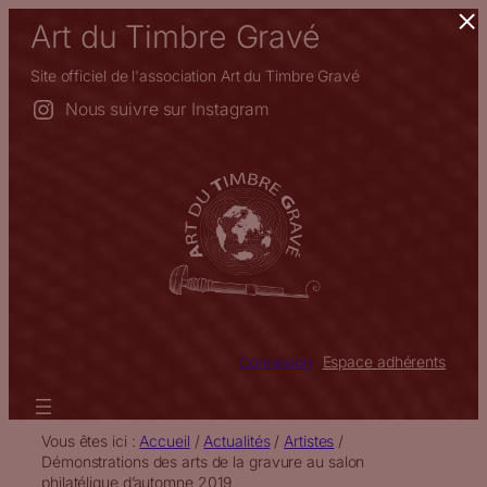
×
Aller
Art du Timbre Gravé
au
contenu
Site officiel de l'association Art du Timbre Gravé
Nous suivre sur Instagram
Connexion
Espace adhérents
Vous êtes ici :
Accueil
/
Actualités
/
Artistes
/
Démonstrations des arts de la gravure au salon
philatélique d’automne 2019