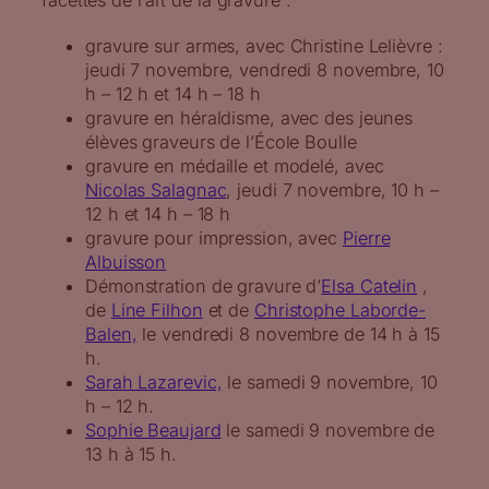
facettes de l’art de la gravure :
gravure sur armes, avec Christine Lelièvre :
jeudi 7 novembre, vendredi 8 novembre, 10
h – 12 h et 14 h – 18 h
gravure en héraldisme, avec des jeunes
élèves graveurs de l’École Boulle
gravure en médaille et modelé, avec
Nicolas Salagnac
, jeudi 7 novembre, 10 h –
12 h et 14 h – 18 h
gravure pour impression, avec
Pierre
Albuisson
Démonstration de gravure d’
Elsa Catelin
,
de
Line Filhon
et de
Christophe Laborde-
Balen,
le vendredi 8 novembre de 14 h à 15
h.
Sarah Lazarevic,
le samedi 9 novembre, 10
h – 12 h.
Sophie Beaujard
le samedi 9 novembre de
13 h à 15 h.