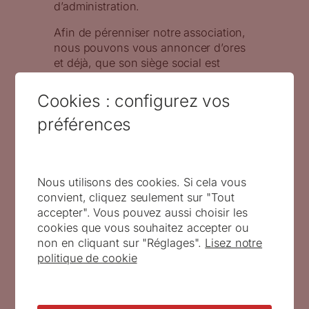
d’administration.
Afin de pérenniser notre association,
nous pouvons vous annoncer d’ores
et déjà, que son siège social est
transféré au Musée de La Poste1 de
Paris. Cette « Bibliothèque nationale »
Cookies : configurez vos
du timbre est le lieu de conservation
préférences
des créations graphiques et des
poinçons gravés, notamment en taille-
douce.
Notre action sera de poursuivre et de
Nous utilisons des cookies. Si cela vous
développer l’œuvre engagée par les
convient, cliquez seulement sur "Tout
fondateurs. Nous souhaitons :
accepter". Vous pouvez aussi choisir les
cookies que vous souhaitez accepter ou
Développer les relations avec
non en cliquant sur "Réglages".
Lisez notre
tous les institutionnels (La Poste,
politique de cookie
musées, associations, Fédération
des associations philatéliques,
presse, médiathèques, etc.).