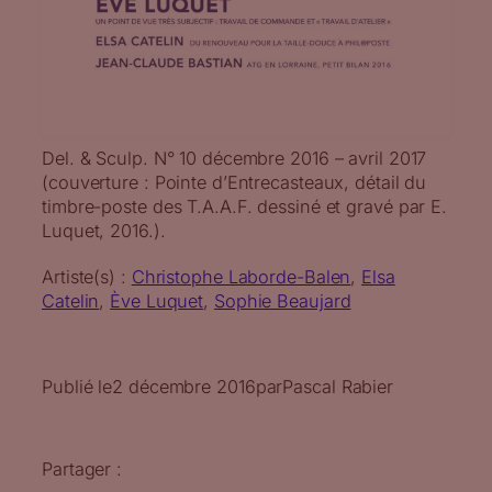
Del. & Sculp. N° 10 décembre 2016 – avril 2017
(couverture : Pointe d’Entrecasteaux, détail du
timbre-poste des T.A.A.F. dessiné et gravé par E.
Luquet, 2016.).
Artiste(s) :
Christophe Laborde-Balen
, 
Elsa
Catelin
, 
Ève Luquet
, 
Sophie Beaujard
Publié le
2 décembre 2016
par
Pascal Rabier
Partager :