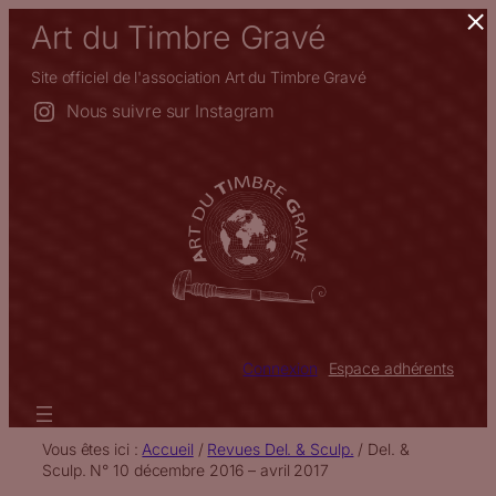
×
Aller
Art du Timbre Gravé
au
contenu
Site officiel de l'association Art du Timbre Gravé
Nous suivre sur Instagram
Connexion
Espace adhérents
Vous êtes ici :
Accueil
/
Revues Del. & Sculp.
/
Del. &
Sculp. N° 10 décembre 2016 – avril 2017