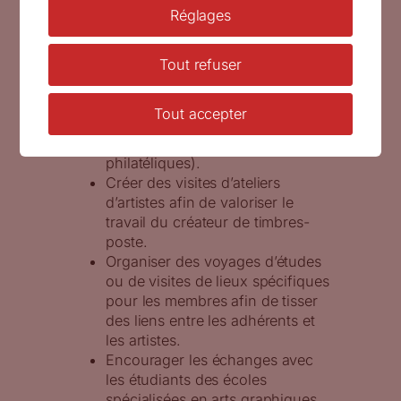
Rénover le site Internet de
Réglages
l’association.
Mettre en place des relais
régionaux pour continuer à
Tout refuser
promouvoir l’art de la gravure,
recruter des jeunes et organiser
Tout accepter
des expositions / animations
(lieux culturels, bureaux
philatéliques).
Créer des visites d’ateliers
d’artistes afin de valoriser le
travail du créateur de timbres-
poste.
Organiser des voyages d’études
ou de visites de lieux spécifiques
pour les membres afin de tisser
des liens entre les adhérents et
les artistes.
Encourager les échanges avec
les étudiants des écoles
spécialisées en arts graphiques.