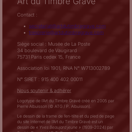
Art du Timbre Gravé
Contact :
secretariat@artdutimbregrave.com
tresorerie@artdutimbregrave.com
Siège social : Musée de La Poste
34 boulevard de Vaugirard
75731 Paris cedex 15, France
Association loi 1901, RNA N° W713002789
N° SIRET : 915 400 402 00011
Nous soutenir & adhérer
Logotype de l’Art du Timbre Gravé créé en 2005 par
Pierre Albuisson (© ATG / P. Albuisson).
Le dessin de la trame de l’en-tête et du pied de page
du site Internet de l’Art du Timbre Gravé est un
dessin de
« Yves Beaujard jeune »
(1939-2024) par