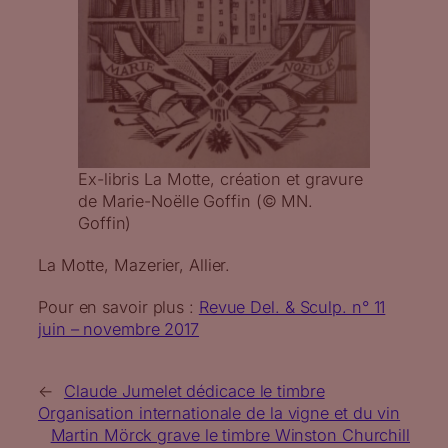
Ex-libris La Motte, création et gravure
de Marie-Noëlle Goffin (© MN.
Goffin)
La Motte, Mazerier, Allier.
Pour en savoir plus :
Revue Del. & Sculp. n° 11
juin – novembre 2017
←
Claude Jumelet dédicace le timbre
Organisation internationale de la vigne et du vin
Martin Mörck grave le timbre Winston Churchill