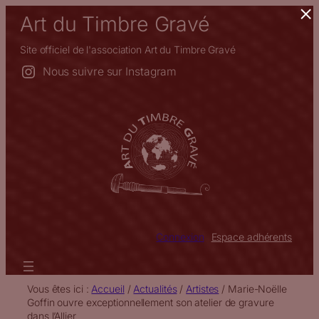
×
Aller
Art du Timbre Gravé
au
contenu
Site officiel de l'association Art du Timbre Gravé
Nous suivre sur Instagram
Connexion
Espace adhérents
Vous êtes ici :
Accueil
/
Actualités
/
Artistes
/
Marie-Noëlle
Goffin ouvre exceptionnellement son atelier de gravure
dans l’Allier