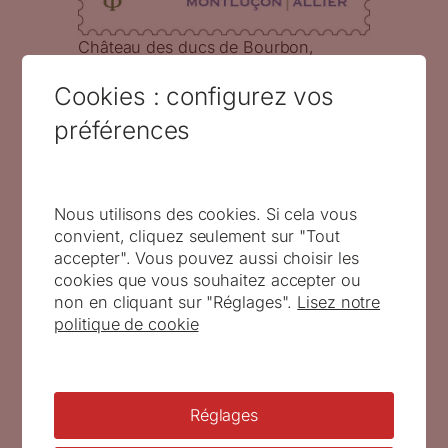
Château des ducs de Bourbon,
Montluçon, Allier, 2020 (Illustration de
Cookies : configurez vos
Staphane Levallois, gravure de Marie-
Noëlle Goffin, mise en page Valérie
préférences
Besser d’après photo Ville de
Montluçon) (© La Poste / S. Levallois
/MN. Goffin)
Nous utilisons des cookies. Si cela vous
convient, cliquez seulement sur "Tout
accepter". Vous pouvez aussi choisir les
cookies que vous souhaitez accepter ou
non en cliquant sur "Réglages".
Lisez notre
politique de cookie
Réglages
Saintes, Charente-Maritime, 2013