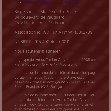
tresorerie@artdutimbregrave.com
Siège social : Musée de La Poste
34 boulevard de Vaugirard
75731 Paris cedex 15, France
Association loi 1901, RNA N° W713002789
N° SIRET : 915 400 402 00011
Nous soutenir & adhérer
Logotype de l’Art du Timbre Gravé créé en 2005 par
Pierre Albuisson (© ATG / P. Albuisson).
Le dessin de la trame de l’en-tête et du pied de page
du site Internet de l’Art du Timbre Gravé est un
dessin de
« Yves Beaujard jeune »
(1939-2024) par
Sophie Beaujard (© S. Beaujard)
Le dessin de la trame présente sur certains titres et
encarts du site Internet de l’Art du Timbre Gravé est
un dessin de
« Crayon et burin
» de Marc Taraskoff,
avec gravure d’Yves Beaujard (gravure ATG n° 1,