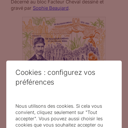
Décerné au bloc Facteur Cheval dessiné et
gravé par
Sophie Beaujard
.
Cookies : configurez vos
le Facteur Cheval et son palais idéal,
préférences
2024 (création et gravure de Sophie
Beaujard d’après photo Bridgeman
Images, impression taille-douce) (©
La Poste / S. Beaujard)
Nous utilisons des cookies. Si cela vous
convient, cliquez seulement sur "Tout
Le Grand prix de l’art
accepter". Vous pouvez aussi choisir les
philatélique catégorie
cookies que vous souhaitez accepter ou