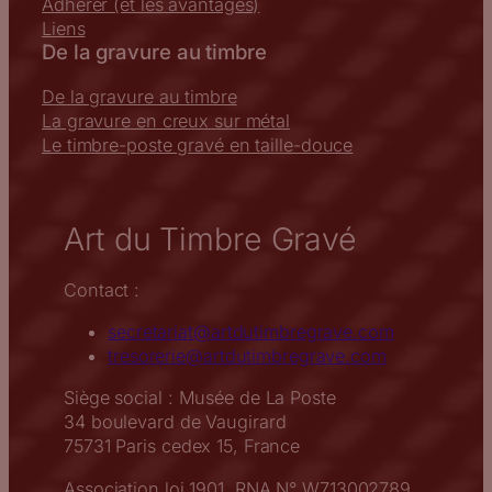
Adhérer (et les avantages)
Liens
De la gravure au timbre
De la gravure au timbre
La gravure en creux sur métal
Le timbre-poste gravé en taille-douce
Art du Timbre Gravé
Contact :
secretariat@artdutimbregrave.com
tresorerie@artdutimbregrave.com
Siège social : Musée de La Poste
34 boulevard de Vaugirard
75731 Paris cedex 15, France
Association loi 1901, RNA N° W713002789