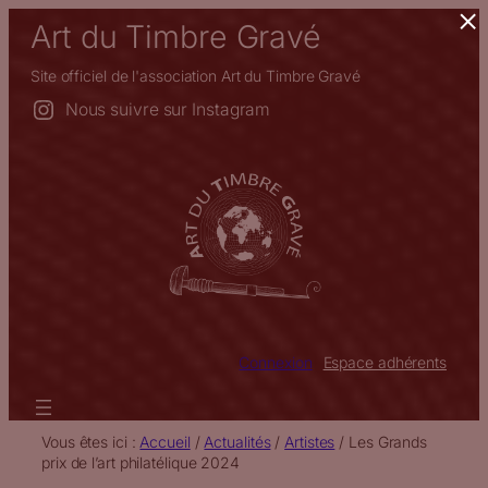
×
Aller
Art du Timbre Gravé
au
contenu
Site officiel de l'association Art du Timbre Gravé
Nous suivre sur Instagram
Connexion
Espace adhérents
Vous êtes ici :
Accueil
/
Actualités
/
Artistes
/
Les Grands
prix de l’art philatélique 2024