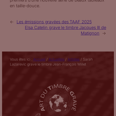
premiers d’une nouvelle série de beaux tableaux
en taille-douce.
←
Les émissions gravées des TAAF 2025
Elsa Catelin grave le timbre Jacques III de
Matignon
→
Vous êtes ici :
Accueil
/
Actualités
/
Artistes
/
Sarah
Lazarevic grave le timbre Jean-François Millet