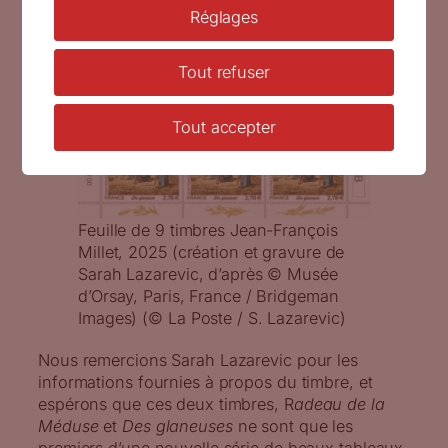
Réglages
Tout refuser
Tout accepter
Feuille de 9 timbres Jean-François
Millet, 2025 (création et gravure de
Sarah Lazarevic, d’après © Musée
d’Orsay, Paris, France / Bridgeman
Images) (© La Poste / S. Lazarevic)
Nous remercions Sarah Lazarevic pour les
informations fournies à propos du timbre, et
espérons que ces deux timbres, R
adeau de la
Méduse
et
Des
glaneuses
ne sont que les