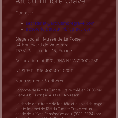
Art du Timbre Gravé
Contact :
secretariat@artdutimbregrave.com
tresorerie@artdutimbregrave.com
Siège social : Musée de La Poste
34 boulevard de Vaugirard
75731 Paris cedex 15, France
Association loi 1901, RNA N° W713002789
N° SIRET : 915 400 402 00011
Nous soutenir & adhérer
Logotype de l’Art du Timbre Gravé créé en 2005 par
Pierre Albuisson (© ATG / P. Albuisson).
Le dessin de la trame de l’en-tête et du pied de page
du site Internet de l’Art du Timbre Gravé est un
dessin de
« Yves Beaujard jeune »
(1939-2024) par