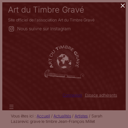
×
Aller
Art du Timbre Gravé
au
contenu
Site officiel de l'association Art du Timbre Gravé
Nous suivre sur Instagram
Connexion
Espace adhérents
Vous êtes ici :
Accueil
/
Actualités
/
Artistes
/
Sarah
Lazarevic grave le timbre Jean-François Millet