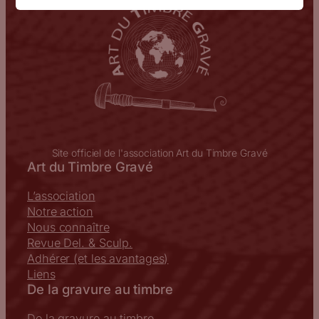
Site officiel de l'association Art du Timbre Gravé
Art du Timbre Gravé
L’association
Notre action
Nous connaître
Revue Del. & Sculp.
Adhérer (et les avantages)
Liens
De la gravure au timbre
De la gravure au timbre