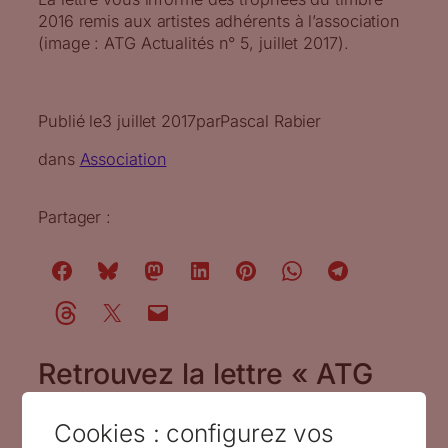
2016 remis aux artistes adhérents à l’association
(image : ATG Actualités n° 5, juillet 2017).
Publié le
3 juillet 2017
par
Pascal Rabier
dans
Association
Partager :
Retrouvez la lettre « ATG
Actualités » n° 5 de juillet
Cookies : configurez vos
2017