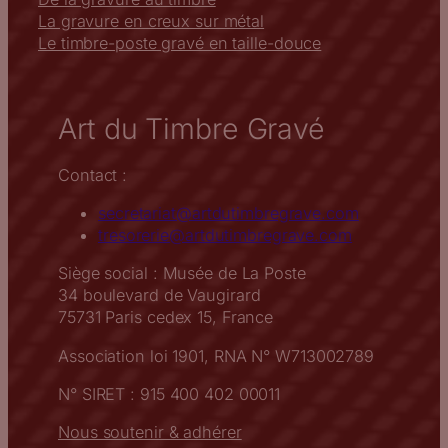
La gravure en creux sur métal
Le timbre-poste gravé en taille-douce
Art du Timbre Gravé
Contact :
secretariat@artdutimbregrave.com
tresorerie@artdutimbregrave.com
Siège social : Musée de La Poste
34 boulevard de Vaugirard
75731 Paris cedex 15, France
Association loi 1901, RNA N° W713002789
N° SIRET : 915 400 402 00011
Nous soutenir & adhérer