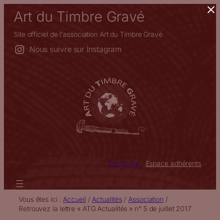
×
Aller
Art du Timbre Gravé
au
contenu
Site officiel de l'association Art du Timbre Gravé
Nous suivre sur Instagram
Connexion
Espace adhérents
Vous êtes ici :
Accueil
/
Actualités
/
Association
/
Retrouvez la lettre « ATG Actualités » n° 5 de juillet 2017