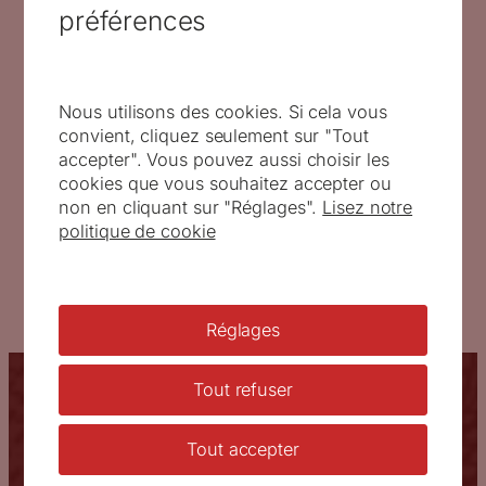
préférences
La lettre vous informe des trophées du timbre
2016 remis aux artistes adhérents à l’association.
Nous utilisons des cookies. Si cela vous
Vous pouvez la télécharger :
convient, cliquez seulement sur "Tout
accepter". Vous pouvez aussi choisir les
ATG Actualités n° 5, juillet 2017
Télécharger
cookies que vous souhaitez accepter ou
non en cliquant sur "Réglages".
Lisez notre
←
La lettre « ATG Actualités » n° 4 de juin 2017
politique de cookie
vient de paraître
Exposition Marie-Noëlle Goffin
→
Réglages
Vous êtes ici :
Accueil
/
Actualités
/
Association
/
Tout refuser
Retrouvez la lettre « ATG Actualités » n° 5 de juillet 2017
Tout accepter