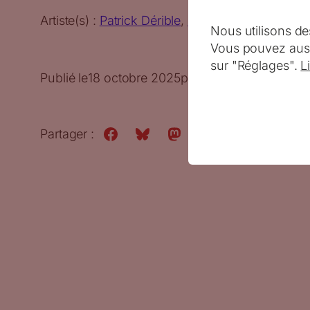
Artiste(s) :
Patrick Dérible
, 
Pierre Albuisson
Nous utilisons de
Vous pouvez auss
sur "Réglages".
L
Publié le
18 octobre 2025
par
Marco GUERIN
dan
Partager :