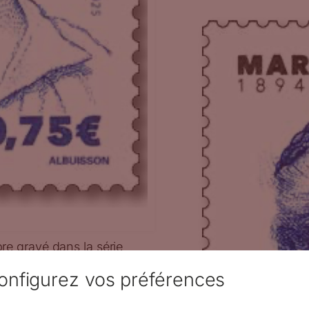
re gravé dans la série
 création de Patrick
onfigurez vos préférences
n taille-douce – © SPM / P.