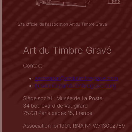
Liens
Site officiel de l'association Art du Timbre Gravé
Art du Timbre Gravé
Contact :
secretariat@artdutimbregrave.com
tresorerie@artdutimbregrave.com
Siège social : Musée de La Poste
34 boulevard de Vaugirard
75731 Paris cedex 15, France
Association loi 1901, RNA N° W713002789