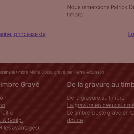
Nous remercions Patrick Dér
timbre.
erine, princesse de
Lo
essine le timbre Marie Cossu gravé par Pierre Albuisson
Timbre Gravé
De la gravure au tim
ion
De la gravure au timbre
ion
La gravure en creux sur mé
aître
Le timbre-poste gravé en tai
. & Sculp.
douce
t les avantages)