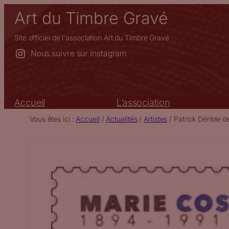
Aller
Art du Timbre Gravé
au
contenu
Site officiel de l'association Art du Timbre Gravé
Nous suivre sur Instagram
Accueil
L’association
Vous êtes ici :
Accueil
/
Actualités
/
Artistes
/
Patrick Dérible d