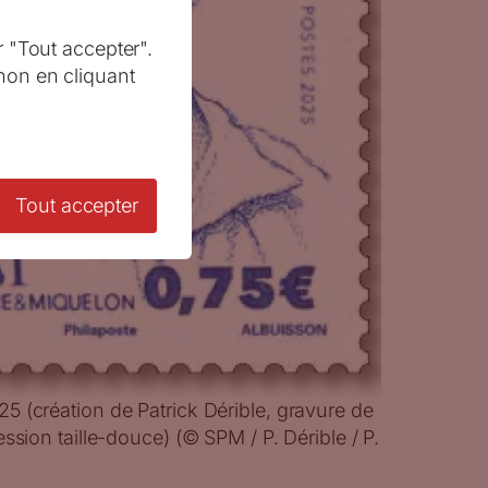
r "Tout accepter".
non en cliquant
Tout accepter
 (création de Patrick Dérible, gravure de
ssion taille-douce) (© SPM / P. Dérible / P.