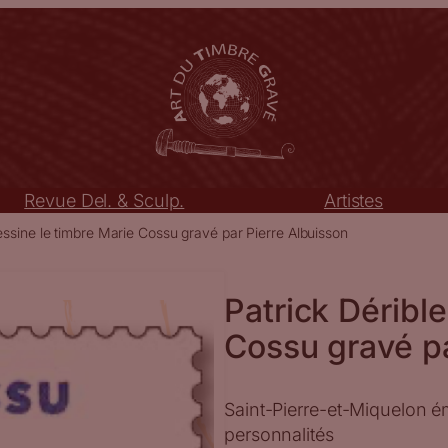
Revue Del. & Sculp.
Artistes
essine le timbre Marie Cossu gravé par Pierre Albuisson
Patrick Déribl
Cossu gravé pa
Saint-Pierre-et-Miquelon é
personnalités