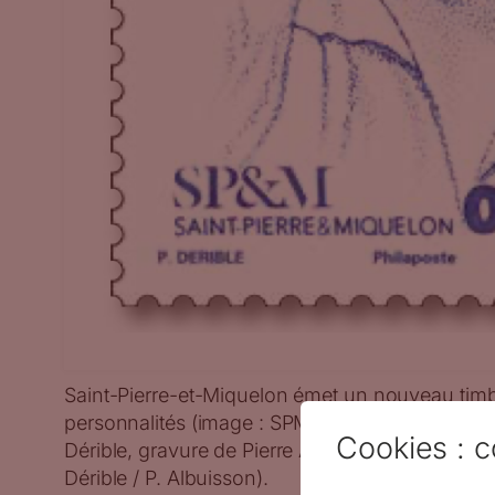
Saint-Pierre-et-Miquelon émet un nouveau timb
personnalités (image : SPM, Marie Cossu, 2025,
Cookies : c
Dérible, gravure de Pierre Albuisson, impressio
Dérible / P. Albuisson).