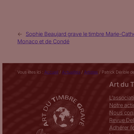
←
Sophie Beaujard grave le timbre Marie-Cath
Monaco et de Condé
Vous êtes ici :
Accueil
/
Actualités
/
Artistes
/
Patrick Dérible d
Art du 
L’associat
Notre act
Nous conn
Revue Del
Adhérer (e