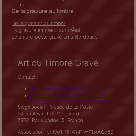
Liens
De la gravure au timbre
De la gravure au timbre
La gravure en creux sur métal
Le timbre-poste gravé en taille-douce
Art du Timbre Gravé
Contact :
secretariat@artdutimbregrave.com
tresorerie@artdutimbregrave.com
Siège social : Musée de La Poste
34 boulevard de Vaugirard
75731 Paris cedex 15, France
Association loi 1901, RNA N° W713002789