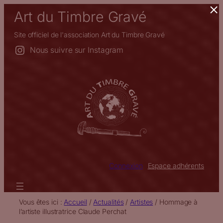
×
Aller
Art du Timbre Gravé
au
contenu
Site officiel de l'association Art du Timbre Gravé
Nous suivre sur Instagram
Connexion
Espace adhérents
Vous êtes ici :
Accueil
/
Actualités
/
Artistes
/
Hommage à
l’artiste illustratrice Claude Perchat