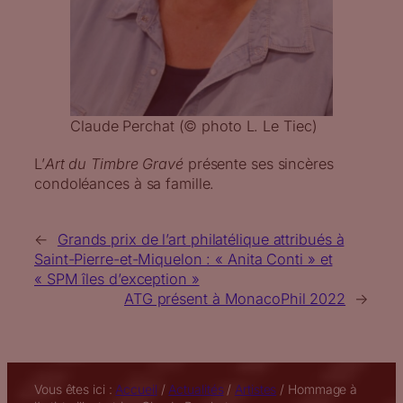
Claude Perchat (© photo L. Le Tiec)
L’
Art du Timbre Gravé
présente ses sincères
condoléances à sa famille.
←
Grands prix de l’art philatélique attribués à
Saint-Pierre-et-Miquelon : « Anita Conti » et
« SPM îles d’exception »
ATG présent à MonacoPhil 2022
→
Vous êtes ici :
Accueil
/
Actualités
/
Artistes
/
Hommage à