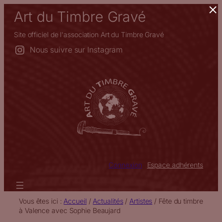
×
Aller
Art du Timbre Gravé
au
contenu
Site officiel de l'association Art du Timbre Gravé
Nous suivre sur Instagram
Connexion
Espace adhérents
Vous êtes ici :
Accueil
/
Actualités
/
Artistes
/
Fête du timbre
à Valence avec Sophie Beaujard