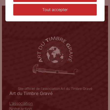
Tout accepter
Vous êtes ici :
Accueil
/
Actualités
/
Artistes
/
Fête du timbre
à Valence avec Sophie Beaujard
Site officiel de l'association Art du Timbre Gravé
Art du Timbre Gravé
L’association
Notre action