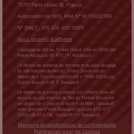
75731 Paris cedex 15, France
Association loi 1901, RNA N° W713002789
N° SIRET : 915 400 402 00011
Nous soutenir & adhérer
Logotype de l’Art du Timbre Gravé créé en 2005 par
Pierre Albuisson (© ATG / P. Albuisson).
Le dessin de la trame de l’en-tête et du pied de page
du site Internet de l’Art du Timbre Gravé est un
dessin de
« Yves Beaujard jeune »
(1939-2024) par
Sophie Beaujard (© S. Beaujard)
Le dessin de la trame présente sur certains titres et
encarts du site Internet de l’Art du Timbre Gravé est
un dessin de
« Crayon et burin
» de Marc Taraskoff,
avec gravure d’Yves Beaujard (gravure ATG n° 1,
2005) (© ATG / M. Taraskoff / Y. Beaujard)
Mentions légales
Politique de confidentialité
Préférences pour les cookies