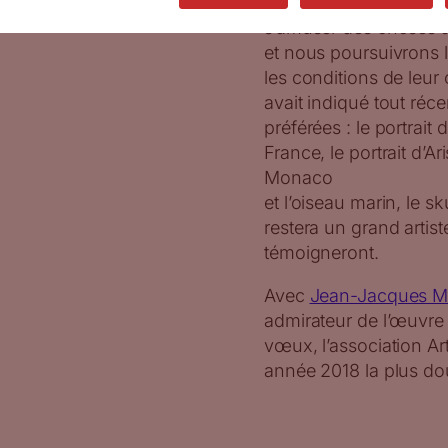
chercher la contradict
s’amuser des choses a
et nous poursuivrons l
les conditions de leur c
avait indiqué tout réc
préférées : le portrait
France, le portrait d’A
Monaco
et l’oiseau marin, le 
restera un grand artis
témoigneront.
Avec
Jean-Jacques M
admirateur de l’œuvre 
vœux, l’association A
année 2018 la plus dou