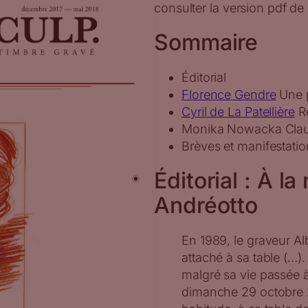
consulter la version pdf de 
Sommaire
Éditorial
Florence Gendre
Une p
Cyril de La Patellière
Re
Monika Nowacka Claud
Brèves et manifestatio
Éditorial : À 
Andréotto
En 1989, le graveur Alb
attaché à sa table (…). 
malgré sa vie passée à 
dimanche 29 octobre 20