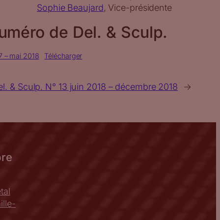
Sophie Beaujard
, Vice-présidente
uméro de Del. & Sculp.
7 – mai 2018
Télécharger
el. & Sculp. N° 13 juin 2018 – décembre 2018
→
bre
tal
lle-