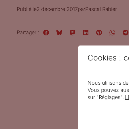
Publié le
2 décembre 2017
par
Pascal Rabier
Partager :
Cookies : c
Nous utilisons de
Vous pouvez auss
sur "Réglages".
L