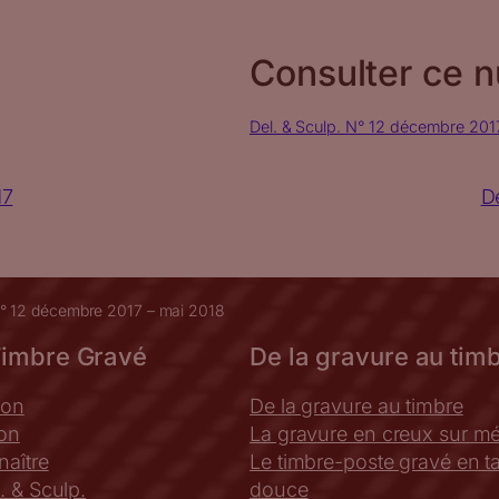
Consulter ce n
Del. & Sculp. N° 12 décembre 201
17
D
N° 12 décembre 2017 – mai 2018
Timbre Gravé
De la gravure au tim
ion
De la gravure au timbre
ion
La gravure en creux sur mé
aître
Le timbre-poste gravé en tai
. & Sculp.
douce