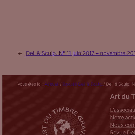
←
Del. & Sculp. N° 11 juin 2017 – novembre 20
Vous êtes ici :
Accueil
/
Revues Del. & Sculp.
/
Del. & Sculp. 
Art du 
L’associat
Notre act
Nous conn
Revue Del