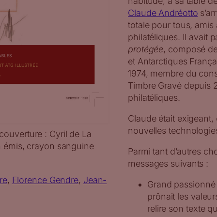
habitude, à sa table de
Claude Andréotto
s’ar
totale pour tous, amis 
philatéliques. Il avait 
protégée
, composé de 
et Antarctiques França
1974, membre du consei
Timbre Gravé depuis 2
philatéliques.
Claude était exigeant, 
nouvelles technologie
ouverture : Cyril de La
on émis, crayon sanguine
Parmi tant d’autres ch
messages suivants :
re
, 
Florence Gendre
, 
Jean-
Grand passionné d
prônait les vale
relire son texte q