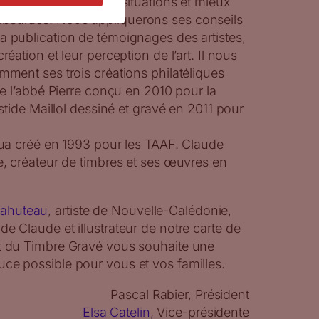
ion pour analyser les situations et mieux
bsurdes. Nous appliquerons ses conseils
a publication de témoignages des artistes,
réation et leur perception de l’art. Il nous
emment ses trois créations philatéliques
 de l’abbé Pierre conçu en 2010 pour la
ristide Maillol dessiné et gravé en 2011 pour
skua créé en 1993 pour les TAAF. Claude
te, créateur de timbres et ses œuvres en
ahuteau
, artiste de Nouvelle-Calédonie,
de Claude et illustrateur de notre carte de
rt du Timbre Gravé vous souhaite une
ce possible pour vous et vos familles.
Pascal Rabier, Président
Elsa Catelin
, Vice-présidente