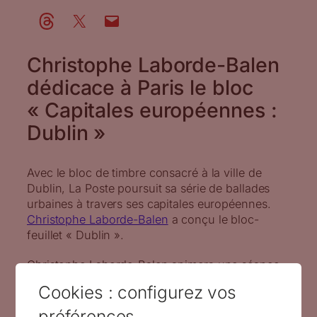
Christophe Laborde-Balen
dédicace à Paris le bloc
« Capitales européennes :
Dublin »
Avec le bloc de timbre consacré à la ville de
Dublin, La Poste poursuit sa série de ballades
urbaines à travers ses capitales européennes.
Christophe Laborde-Balen
a conçu le bloc-
feuillet « Dublin ».
Christophe Laborde-Balen animera une séance
de dédicaces de 14 h à 16 h, le vendredi 13 mars
Cookies : configurez vos
2020 à Paris au Carré d’Encre.
préférences