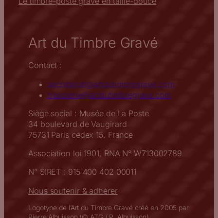
Le timbre-poste gravé en taille-douce
Art du Timbre Gravé
Contact :
secretariat@artdutimbregrave.com
tresorerie@artdutimbregrave.com
Siège social : Musée de La Poste
34 boulevard de Vaugirard
75731 Paris cedex 15, France
Association loi 1901, RNA N° W713002789
N° SIRET : 915 400 402 00011
Nous soutenir & adhérer
Logotype de l’Art du Timbre Gravé créé en 2005 par
Pierre Albuisson (© ATG / P. Albuisson).