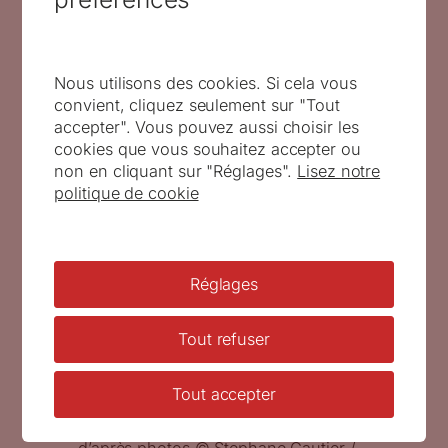
Le Carré d’Encre, 13 bis rue des Mathurins,
ème
Paris 9
.
lecarredencre.fr
Nous utilisons des cookies. Si cela vous
convient, cliquez seulement sur "Tout
accepter". Vous pouvez aussi choisir les
cookies que vous souhaitez accepter ou
non en cliquant sur "Réglages".
Lisez notre
politique de cookie
Réglages
Tout refuser
Capitales européennes, Dublin, bloc-
Tout accepter
feuillet, 2020 ( création et mise en
page de Christophe Laborde-Balen,