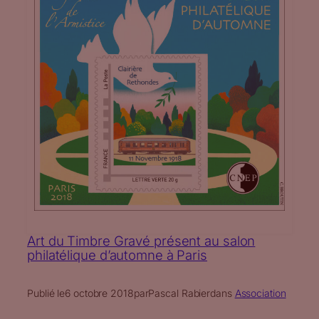
Art du Timbre Gravé présent au salon
philatélique d’automne à Paris
Publié le
6 octobre 2018
par
Pascal Rabier
dans
Association