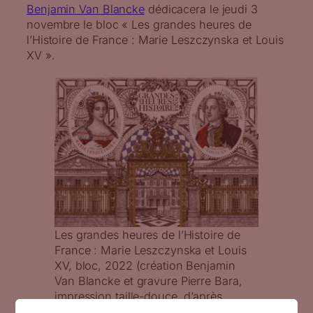
Benjamin Van Blancke
dédicacera le jeudi 3
novembre le bloc « Les grandes heures de
l’Histoire de France : Marie Leszczynska et Louis
XV ».
Les grandes heures de l’Histoire de
France : Marie Leszczynska et Louis
XV, bloc, 2022 (création Benjamin
Van Blancke et gravure Pierre Bara,
impression taille-douce, d’après
photos : Timbre portrait de Marie