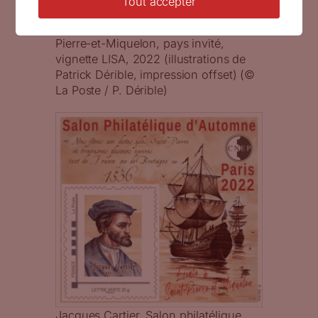
Tout accepter
Salon philatélique d’automne, Saint-
Pierre-et-Miquelon, pays invité,
vignette LISA, 2022 (illustrations de
Patrick Dérible, impression offset) (©
La Poste / P. Dérible)
Jacques Cartier, Salon philatélique