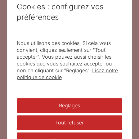
Cookies : configurez vos
Leszczynska par Van Loo. Huile sur
toile National museum Stockholm (c)
préférences
Fine Artimages / Leemage, Timbre
portrait de Louis XV par Michel Van
Loo. Chalons en Champagne, musée
des beaux-arts et d’archéologie (c)
Nous utilisons des cookies. Si cela vous
Photo Josse / Leemage – Fond de
convient, cliquez seulement sur "Tout
bloc : d’après photo Benjamin Van
accepter". Vous pouvez aussi choisir les
Blancke) (© La Poste / B. Van Blancke
cookies que vous souhaitez accepter ou
/ P. Bara)
non en cliquant sur "Réglages".
Lisez notre
politique de cookie
Patrick Dérible
, de Saint-Pierre-et-Miquelon,
dédicacera le jeudi 3 novembre après-midi et
vendredi 4 novembre matin le bloc CNEP et la
LISA du Salon philatélique d’automne.
Réglages
Tout refuser