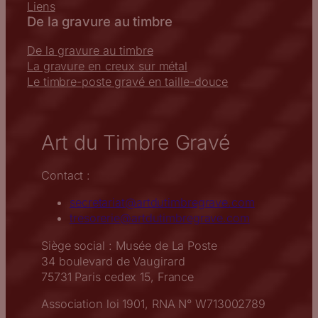
Liens
De la gravure au timbre
De la gravure au timbre
La gravure en creux sur métal
Le timbre-poste gravé en taille-douce
Art du Timbre Gravé
Contact :
secretariat@artdutimbregrave.com
tresorerie@artdutimbregrave.com
Siège social : Musée de La Poste
34 boulevard de Vaugirard
75731 Paris cedex 15, France
Association loi 1901, RNA N° W713002789