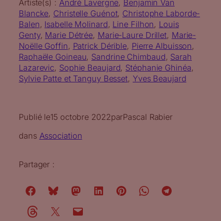
Artiste(s) :
André Lavergne
, 
Benjamin Van
Blancke
, 
Christelle Guénot
, 
Christophe Laborde-
Balen
, 
Isabelle Molinard
, 
Line Filhon
, 
Louis
Genty
, 
Marie Détrée
, 
Marie-Laure Drillet
, 
Marie-
Noëlle Goffin
, 
Patrick Dérible
, 
Pierre Albuisson
, 
Raphaële Goineau
, 
Sandrine Chimbaud
, 
Sarah
Lazarevic
, 
Sophie Beaujard
, 
Stéphanie Ghinéa
, 
Sylvie Patte et Tanguy Besset
, 
Yves Beaujard
Publié le
15 octobre 2022
par
Pascal Rabier
dans
Association
Partager :