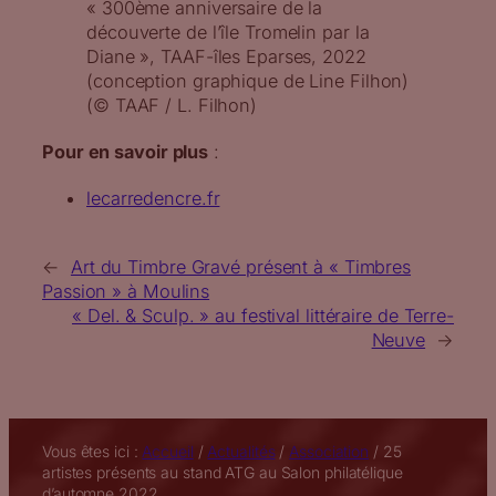
« 300ème anniversaire de la
découverte de l’île Tromelin par la
Diane », TAAF-îles Eparses, 2022
(conception graphique de Line Filhon)
(© TAAF / L. Filhon)
Pour en savoir plus
:
lecarredencre.fr
←
Art du Timbre Gravé présent à « Timbres
Passion » à Moulins
« Del. & Sculp. » au festival littéraire de Terre-
Neuve
→
Vous êtes ici :
Accueil
/
Actualités
/
Association
/
25
artistes présents au stand ATG au Salon philatélique
d’automne 2022