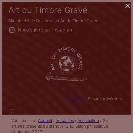
×
Aller
Art du Timbre Gravé
au
contenu
Site officiel de l'association Art du Timbre Gravé
Nous suivre sur Instagram
Connexion
Espace adhérents
Vous êtes ici :
Accueil
/
Actualités
/
Association
/
25
artistes présents au stand ATG au Salon philatélique
d’automne 2022