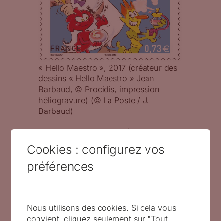
« Hello Maestro », 2017 (créateur des
dessins « Hello Maestro » Jean
Barbaud, © Procidis, impression
héliogravure) (© La Poste / J.
Barbaud)
2016
:
Bataille de Verdun
, création de Maël,
gravure d’
Elsa Catelin
Cookies : configurez vos
préférences
Nous utilisons des cookies. Si cela vous
convient, cliquez seulement sur "Tout