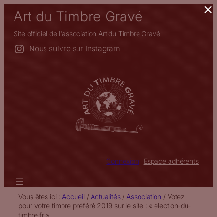
×
Aller
Art du Timbre Gravé
au
contenu
Site officiel de l'association Art du Timbre Gravé
Nous suivre sur Instagram
Connexion
Espace adhérents
Vous êtes ici :
Accueil
/
Actualités
/
Association
/
Votez
pour votre timbre préféré 2019 sur le site : « election-du-
timbre.fr »