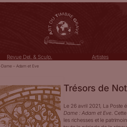
Revue Del. & Sculp.
Artistes
e-Dame – Adam et Eve
Trésors de No
Le 26 avril 2021, La Poste
Dame : Adam et Eve
. Cette
les richesses et le patrimo