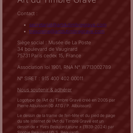
Contact :
secretariat@artdutimbregrave.com
tresorerie@artdutimbregrave.com
Siège social : Musée de La Poste
34 boulevard de Vaugirard
75731 Paris cedex 15, France
Association loi 1901, RNA N° W713002789
N° SIRET : 915 400 402 00011
Nous soutenir & adhérer
Logotype de l’Art du Timbre Gravé créé en 2005 par
Pierre Albuisson (© ATG / P. Albuisson).
Le dessin de la trame de l’en-tête et du pied de page
du site Internet de l’Art du Timbre Gravé est un
dessin de
« Yves Beaujard jeune »
(1939-2024) par
Sophie Beaujard (© S. Beaujard)