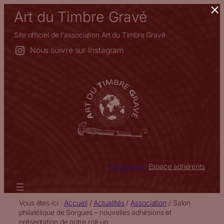
×
Aller
Art du Timbre Gravé
au
contenu
Site officiel de l'association Art du Timbre Gravé
Nous suivre sur Instagram
Connexion
Espace adhérents
Vous êtes ici :
Accueil
/
Actualités
/
Association
/
Salon
philatélique de Sorgues – nouvelles adhésions et
présentation de notre roll-up