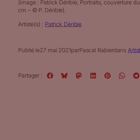
(image : Patrick Dérible, Portraits, couverture du
cm – © P. Dérible).
Artiste(s) :
Patrick Dérible
Publié le
27 mai 2021
par
Pascal Rabier
dans
Artis
Partager :