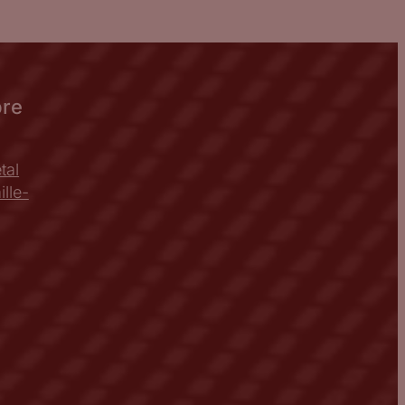
bre
tal
lle-