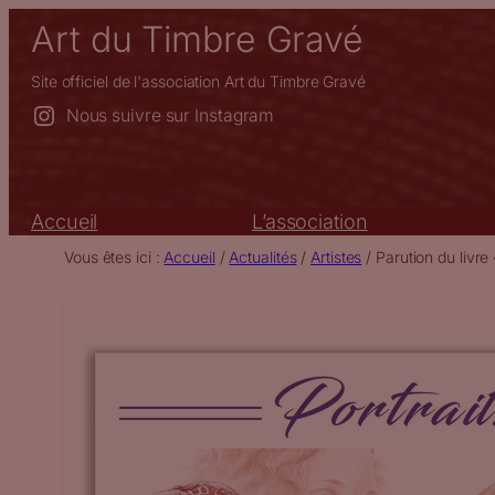
Aller
Art du Timbre Gravé
au
contenu
Site officiel de l'association Art du Timbre Gravé
Nous suivre sur Instagram
Accueil
L’association
Vous êtes ici :
Accueil
/
Actualités
/
Artistes
/
Parution du livre