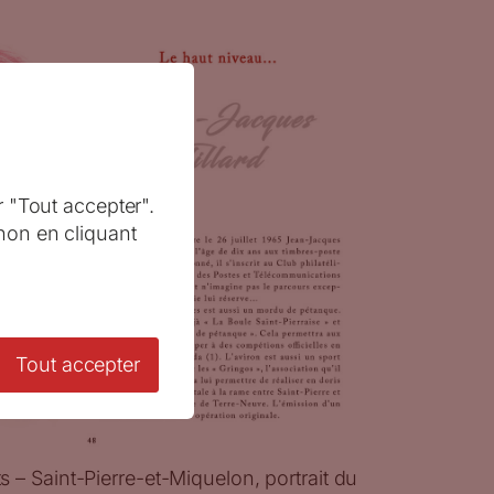
r "Tout accepter".
non en cliquant
Tout accepter
its – Saint-Pierre-et-Miquelon, portrait du