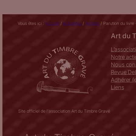
Vous êtes ici :
Accueil
/
Actualités
/
Artistes
/
Parution du livre
Art du 
L’associat
Notre act
Nous conn
Revue Del
Adhérer (e
Liens
Site officiel de l'association Art du Timbre Gravé