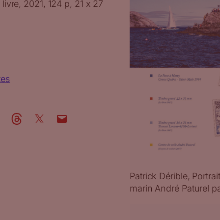
 livre, 2021, 124 p, 21 x 27
tes
Patrick Dérible, Portra
marin André Paturel pa