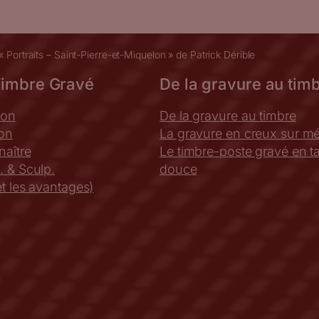
 « Portraits – Saint-Pierre-et-Miquelon » de Patrick Dérible
Timbre Gravé
De la gravure au tim
ion
De la gravure au timbre
ion
La gravure en creux sur mé
aître
Le timbre-poste gravé en tai
. & Sculp.
douce
t les avantages)