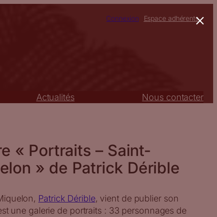
×
Connexion
Espace adhérents
Actualités
Nous contacter
re « Portraits – Saint-
elon » de Patrick Dérible
-Miquelon,
Patrick Dérible
, vient de publier son
 C’est une galerie de portraits : 33 personnages de