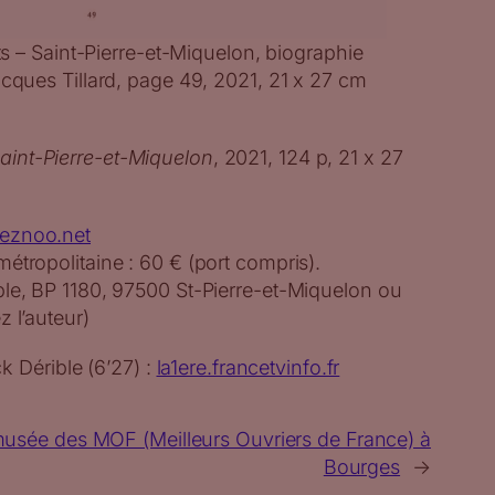
its – Saint-Pierre-et-Miquelon, biographie
acques Tillard, page 49, 2021, 21 x 27 cm
Saint-Pierre-et-Miquelon
, 2021, 124 p, 21 x 27
eznoo.net
étropolitaine : 60 € (port compris).
ble, BP 1180, 97500 St-Pierre-et-Miquelon ou
z l’auteur)
k Dérible (6’27) :
la1ere.francetvinfo.fr
musée des MOF (Meilleurs Ouvriers de France) à
Bourges
→