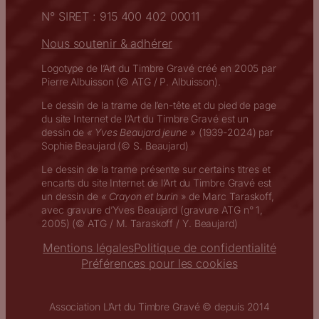
N° SIRET : 915 400 402 00011
Nous soutenir & adhérer
Logotype de l’Art du Timbre Gravé créé en 2005 par
Pierre Albuisson (© ATG / P. Albuisson).
Le dessin de la trame de l’en-tête et du pied de page
du site Internet de l’Art du Timbre Gravé est un
dessin de
« Yves Beaujard jeune »
(1939-2024) par
Sophie Beaujard (© S. Beaujard)
Le dessin de la trame présente sur certains titres et
encarts du site Internet de l’Art du Timbre Gravé est
un dessin de
« Crayon et burin
» de Marc Taraskoff,
avec gravure d’Yves Beaujard (gravure ATG n° 1,
2005) (© ATG / M. Taraskoff / Y. Beaujard)
Mentions légales
Politique de confidentialité
Préférences pour les cookies
Association L’Art du Timbre Gravé © depuis 2014