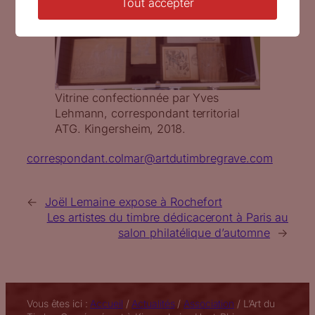
Tout accepter
Vitrine confectionnée par Yves
Lehmann, correspondant territorial
ATG. Kingersheim, 2018.
correspondant.colmar@artdutimbregrave.com
←
Joël Lemaine expose à Rochefort
Les artistes du timbre dédicaceront à Paris au
salon philatélique d’automne
→
Vous êtes ici :
Accueil
/
Actualités
/
Association
/
L’Art du