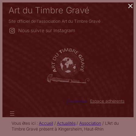
×
Aller
Art du Timbre Gravé
au
contenu
Site officiel de l'association Art du Timbre Gravé
Nous suivre sur Instagram
Connexion
Espace adhérents
Vous êtes ici :
Accueil
/
Actualités
/
Association
/
L’Art du
Timbre Gravé présent à Kingersheim, Haut-Rhin