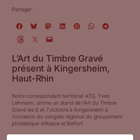
Partager :
L’Art du Timbre Gravé
présent à Kingersheim,
Haut-Rhin
Notre correspondant territorial ATG, Yves
Lehmann, anime un stand de l’Art du Timbre
Gravé les 6 et 7 octobre à Kingersheim à
l’occasion du congrès régional du groupement
philatélique d’Alsace et Belfort.
Yves Lehmann, correspondant territorial ATG, de