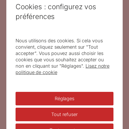
Colmar, présente notamment deux vitrines avec
Cookies : configurez vos
des plaques gravées.
préférences
Nous utilisons des cookies. Si cela vous
convient, cliquez seulement sur "Tout
accepter". Vous pouvez aussi choisir les
cookies que vous souhaitez accepter ou
non en cliquant sur "Réglages".
Lisez notre
politique de cookie
Vitrine confectionnée par Yves
Lehmann, correspondant territorial
ATG. Kingersheim, 2018.
Réglages
Tout refuser