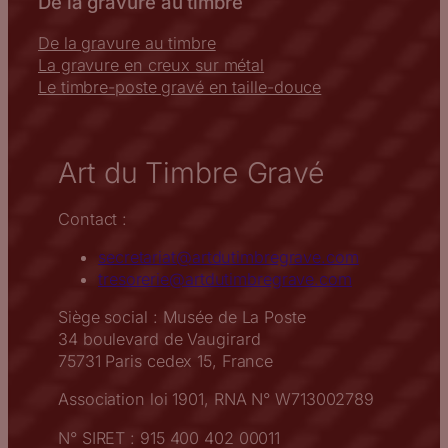
De la gravure au timbre
De la gravure au timbre
La gravure en creux sur métal
Le timbre-poste gravé en taille-douce
Art du Timbre Gravé
Contact :
secretariat@artdutimbregrave.com
tresorerie@artdutimbregrave.com
Siège social : Musée de La Poste
34 boulevard de Vaugirard
75731 Paris cedex 15, France
Association loi 1901, RNA N° W713002789
N° SIRET : 915 400 402 00011