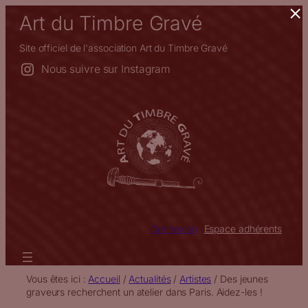
×
Aller
Art du Timbre Gravé
au
contenu
Site officiel de l'association Art du Timbre Gravé
Nous suivre sur Instagram
Connexion
Espace adhérents
Vous êtes ici :
Accueil
/
Actualités
/
Artistes
/
Des jeunes
graveurs recherchent un atelier dans Paris. Aidez-les !