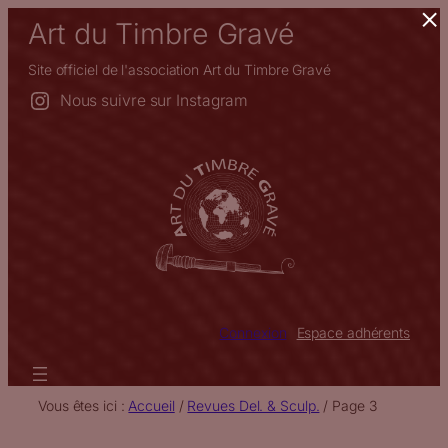
×
Aller
Art du Timbre Gravé
au
contenu
Site officiel de l'association Art du Timbre Gravé
Nous suivre sur Instagram
Connexion
Espace adhérents
Vous êtes ici :
Accueil
/
Revues Del. & Sculp.
/
Page 3