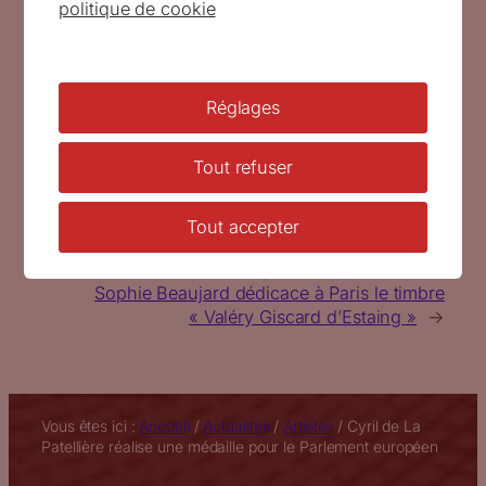
politique de cookie
anime le lieu a pour objet de transmettre la
mémoire et l’héritage de celui qui est aujourd’hui
considéré comme l’un des Pères de l’Europe.
Musée Maison Jean Monnet
Réglages
7 chemin du Vieux Pressoir, Houjarray,
78490 Bazoches sur Guyonne
Tout refuser
Entrée libre et gratuite
jean-monnet.fr
Tout accepter
←
Les Grands Prix de l’Art philatélique 2021
Sophie Beaujard dédicace à Paris le timbre
« Valéry Giscard d’Estaing »
→
Vous êtes ici :
Accueil
/
Actualités
/
Artistes
/
Cyril de La
Patellière réalise une médaille pour le Parlement européen