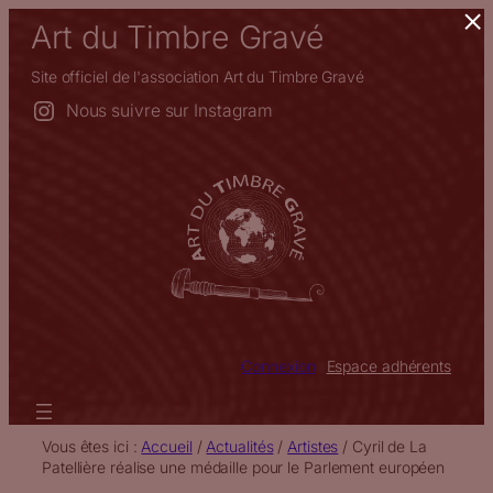
×
Aller
Art du Timbre Gravé
au
contenu
Site officiel de l'association Art du Timbre Gravé
Nous suivre sur Instagram
Connexion
Espace adhérents
Vous êtes ici :
Accueil
/
Actualités
/
Artistes
/
Cyril de La
Patellière réalise une médaille pour le Parlement européen