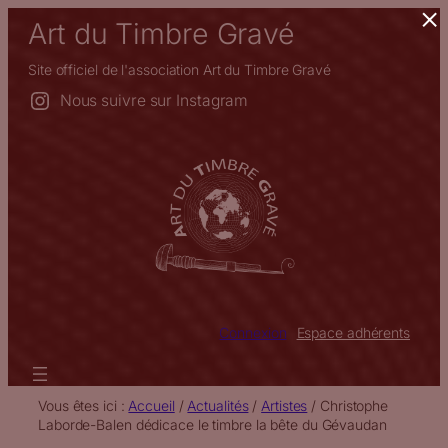
×
Aller
Art du Timbre Gravé
au
contenu
Site officiel de l'association Art du Timbre Gravé
Nous suivre sur Instagram
Connexion
Espace adhérents
Vous êtes ici :
Accueil
/
Actualités
/
Artistes
/
Christophe
Laborde-Balen dédicace le timbre la bête du Gévaudan