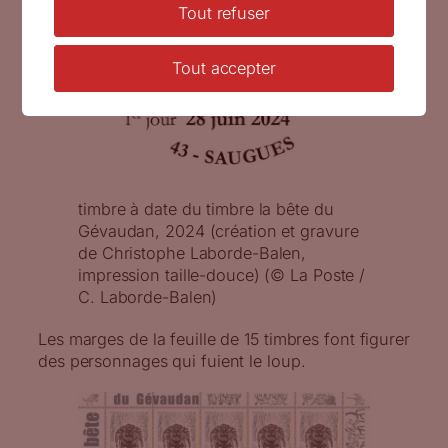
Tout refuser
Tout accepter
timbre à date du timbre la bête du
Gévaudan, 2024 (création et gravure
de Christophe Laborde-Balen,
impression taille-douce) (© La Poste /
C. Laborde-Balen)
Les marges de la feuille de 15 timbres font figurer
des personnages qui fuient le loup.