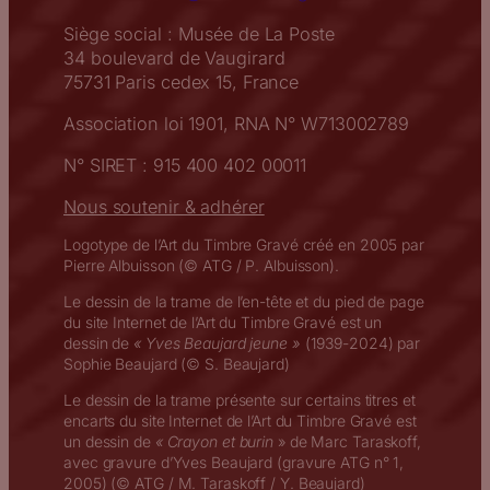
Siège social : Musée de La Poste
34 boulevard de Vaugirard
75731 Paris cedex 15, France
Association loi 1901, RNA N° W713002789
N° SIRET : 915 400 402 00011
Nous soutenir & adhérer
Logotype de l’Art du Timbre Gravé créé en 2005 par
Pierre Albuisson (© ATG / P. Albuisson).
Le dessin de la trame de l’en-tête et du pied de page
du site Internet de l’Art du Timbre Gravé est un
dessin de
« Yves Beaujard jeune »
(1939-2024) par
Sophie Beaujard (© S. Beaujard)
Le dessin de la trame présente sur certains titres et
encarts du site Internet de l’Art du Timbre Gravé est
un dessin de
« Crayon et burin
» de Marc Taraskoff,
avec gravure d’Yves Beaujard (gravure ATG n° 1,
2005) (© ATG / M. Taraskoff / Y. Beaujard)