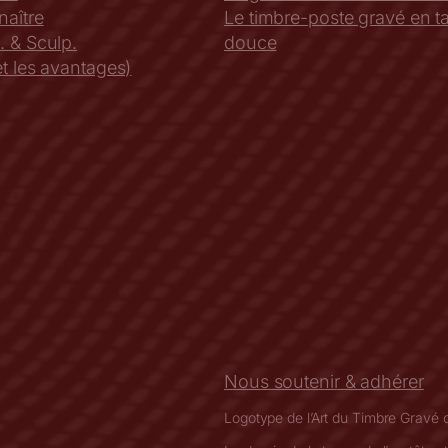
aître
Le timbre-poste gravé en tai
. & Sculp.
douce
t les avantages)
Nous soutenir & adhérer
Logotype de l’Art du Timbre Gravé 