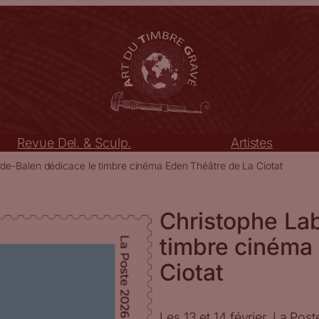
Revue Del. & Sculp.
Artistes
de-Balen dédicace le timbre cinéma Eden Théâtre de La Ciotat
Christophe La
timbre cinéma
Ciotat
Les 13 et 14 février, La Pos