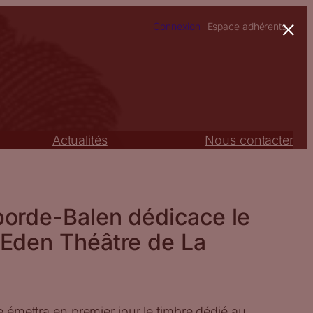
×
Connexion
Espace adhérents
Actualités
Nous contacter
borde-Balen dédicace le
 Eden Théâtre de La
te émettra en premier jour le timbre dédié au