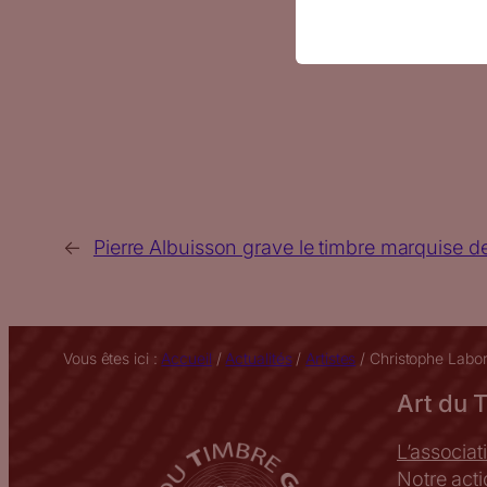
←
Pierre Albuisson grave le timbre marquise d
Vous êtes ici :
Accueil
/
Actualités
/
Artistes
/
Christophe Labor
Art du 
L’associat
Notre act