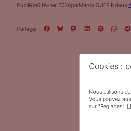
Publié le
6 février 2026
par
Marco GUERIN
dans
A
Partager :
Cookies : c
Nous utilisons de
Vous pouvez auss
sur "Réglages".
L