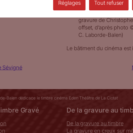
Réglages
Tout refuser
Feuille de 10 timbres 
gravure de Christophe
offset, d’après photo
C. Laborde-Balen)
Le bâtiment du cinéma est i
e Sévigné
de-Balen dédicace le timbre cinéma Eden Théâtre de La Ciotat
Timbre Gravé
De la gravure au tim
ion
De la gravure au timbre
ion
La gravure en creux sur mé