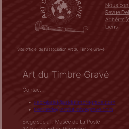
Nous conn
Revue Del
Adhérer (e
Liens
Site officiel de l'association Art du Timbre Gravé
Art du Timbre Gravé
Contact :
secretariat@artdutimbregrave.com
tresorerie@artdutimbregrave.com
Siège social : Musée de La Poste
34 boulevard de Vaugirard