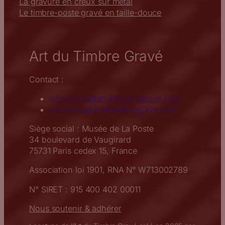
La gravure en creux sur métal
Le timbre-poste gravé en taille-douce
Art du Timbre Gravé
Contact :
secretariat@artdutimbregrave.com
tresorerie@artdutimbregrave.com
Siège social : Musée de La Poste
34 boulevard de Vaugirard
75731 Paris cedex 15, France
Association loi 1901, RNA N° W713002789
N° SIRET : 915 400 402 00011
Nous soutenir & adhérer