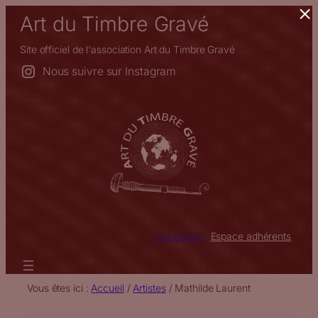
×
Aller
Art du Timbre Gravé
au
contenu
Site officiel de l'association Art du Timbre Gravé
Nous suivre sur Instagram
Connexion
Espace adhérents
Vous êtes ici :
Accueil
/
Artistes
/
Mathilde Laurent