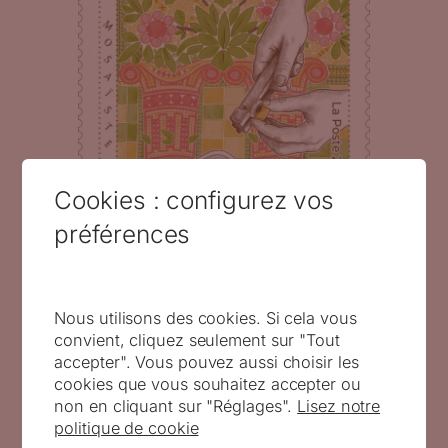
Cookies : configurez vos
préférences
Métier d’art Mosaïste, 2024 (création
de Mathilde Laurent et gravure d’Elsa
Catelin, impression taille-douce,
d’après photo © Philippe Roy/
Nous utilisons des cookies. Si cela vous
Aurimages (© La Poste/ M.Laurent/
convient, cliquez seulement sur "Tout
E.Catelin)
accepter". Vous pouvez aussi choisir les
cookies que vous souhaitez accepter ou
non en cliquant sur "Réglages".
Lisez notre
politique de cookie