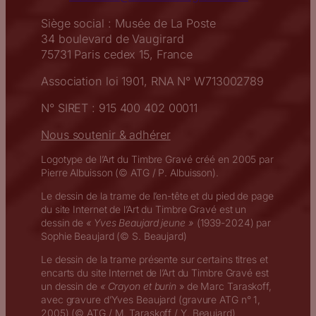
Siège social : Musée de La Poste
34 boulevard de Vaugirard
75731 Paris cedex 15, France
Association loi 1901, RNA N° W713002789
N° SIRET : 915 400 402 00011
Nous soutenir & adhérer
Logotype de l’Art du Timbre Gravé créé en 2005 par
Pierre Albuisson (© ATG / P. Albuisson).
Le dessin de la trame de l’en-tête et du pied de page
du site Internet de l’Art du Timbre Gravé est un
dessin de
« Yves Beaujard jeune »
(1939-2024) par
Sophie Beaujard (© S. Beaujard)
Le dessin de la trame présente sur certains titres et
encarts du site Internet de l’Art du Timbre Gravé est
un dessin de
« Crayon et burin
» de Marc Taraskoff,
avec gravure d’Yves Beaujard (gravure ATG n° 1,
2005) (© ATG / M. Taraskoff / Y. Beaujard)