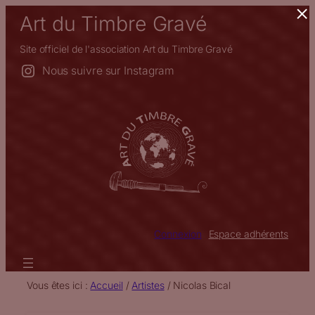
×
Aller
Art du Timbre Gravé
au
contenu
Site officiel de l'association Art du Timbre Gravé
Nous suivre sur Instagram
Connexion
Espace adhérents
Vous êtes ici :
Accueil
/
Artistes
/
Nicolas Bical