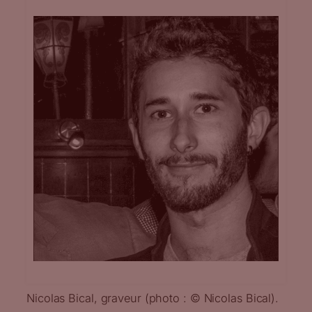
Nicolas Bical, graveur (photo : © Nicolas Bical).