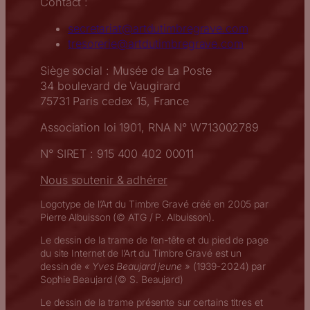
Contact :
secretariat@artdutimbregrave.com
tresorerie@artdutimbregrave.com
Siège social : Musée de La Poste
34 boulevard de Vaugirard
75731 Paris cedex 15, France
Association loi 1901, RNA N° W713002789
N° SIRET : 915 400 402 00011
Nous soutenir & adhérer
Logotype de l’Art du Timbre Gravé créé en 2005 par
Pierre Albuisson (© ATG / P. Albuisson).
Le dessin de la trame de l’en-tête et du pied de page
du site Internet de l’Art du Timbre Gravé est un
dessin de
« Yves Beaujard jeune »
(1939-2024) par
Sophie Beaujard (© S. Beaujard)
Le dessin de la trame présente sur certains titres et