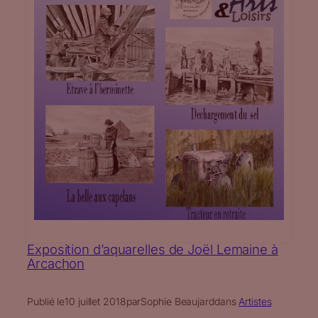
Exposition d’aquarelles de Joël Lemaine à
Arcachon
Publié le
10 juillet 2018
par
Sophie Beaujard
dans
Artistes