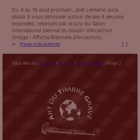
Du 4 au 19 août prochain, Joël Lemaine aura
plaisir à vous retrouver autour de ses 4 œuvres
exposées, retenues par le jury du Salon
international biennal du bassin d’Arcachon
(image : Affiche Biennale d’Arcachon).
←
Page précédente
1
2
Vous êtes ici :
Accueil
/
Artistes
/
Joël Lemaine
/
Page 2