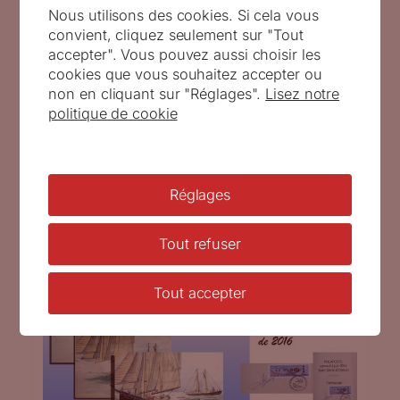
Nous utilisons des cookies. Si cela vous
convient, cliquez seulement sur "Tout
Publié le
3 octobre 2018
par
Sophie Beaujard
dans
Artistes
accepter". Vous pouvez aussi choisir les
cookies que vous souhaitez accepter ou
non en cliquant sur "Réglages".
Lisez notre
Le 1er congrès de modélisme naval se tiendra du
politique de cookie
18 au 21 octobre au Palais des congrès de
Rochefort (image : Aquarelle de Joël Lemaine).
Réglages
Tout refuser
Tout accepter