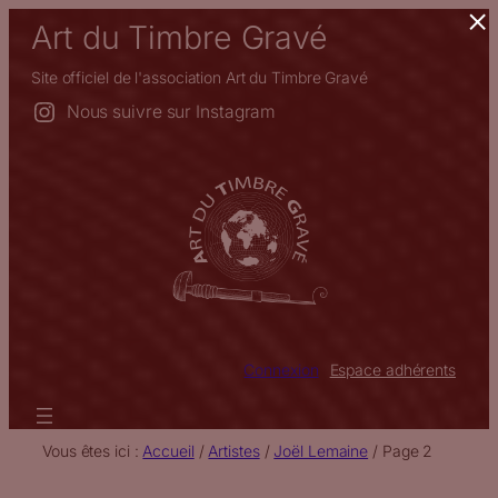
×
Aller
Art du Timbre Gravé
au
contenu
Site officiel de l'association Art du Timbre Gravé
Nous suivre sur Instagram
Connexion
Espace adhérents
Vous êtes ici :
Accueil
/
Artistes
/
Joël Lemaine
/
Page 2