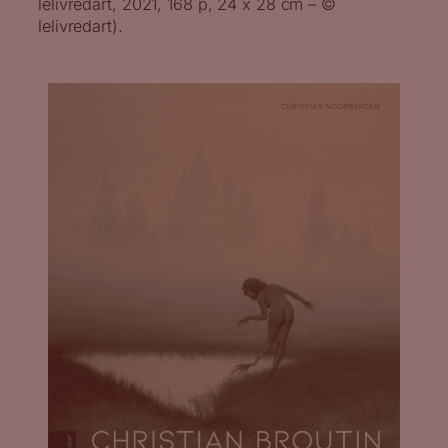
lelivredart, 2021, 168 p, 24 x 28 cm – ©
lelivredart).