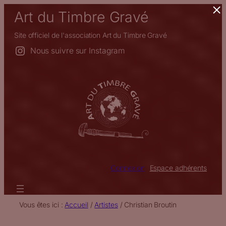
×
Aller
Art du Timbre Gravé
au
contenu
Site officiel de l'association Art du Timbre Gravé
Nous suivre sur Instagram
Connexion
Espace adhérents
Vous êtes ici :
Accueil
/
Artistes
/
Christian Broutin