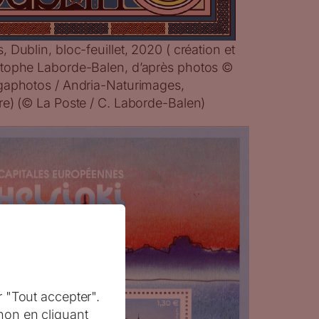
 Dublin, bloc-feuillet, 2020 ( création et
stophe Laborde-Balen, d’après photos ©
gaphotos / Andria-Naturimages,
re) (© La Poste / C. Laborde-Balen)
r "Tout accepter".
non en cliquant