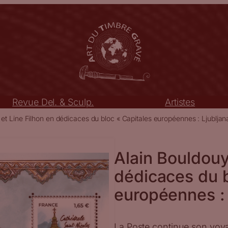
Revue Del. & Sculp.
Artistes
et Line Filhon en dédicaces du bloc « Capitales européennes : Ljubljana
Alain Bouldouy
dédicaces du b
européennes : 
La Poste continue son voya