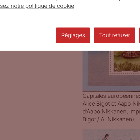
isez notre politique de cookie
Réglages
Tout refuser
Capitales européennes 
Alice Bigot et Aapo Ni
d’Aapo Nikkanen, impr
Bigot / A. Nikkanen)