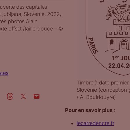
uverte des capitales
jubljana, Slovénie, 2022,
rès photos Alain
te offset /taille-douce – ©
stes
Timbre à date premier 
Slovénie (conception 
/ A. Bouldouyre)
Pour en savoir plus
:
lecarredencre.fr