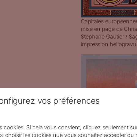
Capitales européennes,
mise en page de Chri
Stephane Gautier / Sa
impression héliogravu
onfigurez vos préférences
s cookies. Si cela vous convient, cliquez seulement su
i choisir les cookies que vous souhaitez accepter ou 