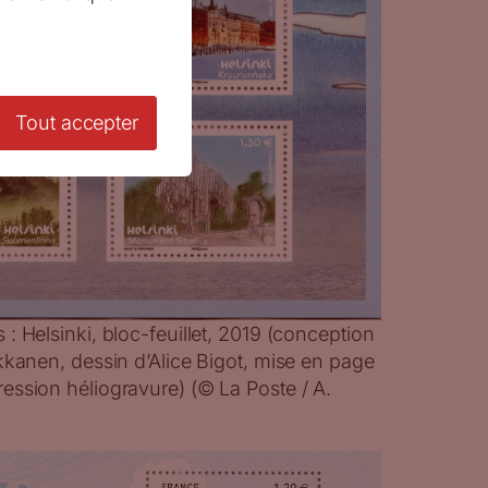
Tout accepter
: Helsinki, bloc-feuillet, 2019 (conception
kkanen, dessin d’Alice Bigot, mise en page
ession héliogravure) (© La Poste / A.