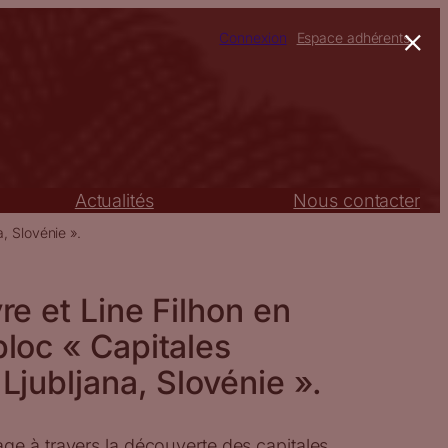
×
Connexion
Espace adhérents
Actualités
Nous contacter
, Slovénie ».
re et Line Filhon en
loc « Capitales
Ljubljana, Slovénie ».
ge à travers la découverte des capitales