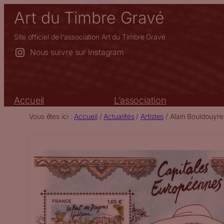
Aller
Art du Timbre Gravé
au
contenu
Site officiel de l'association Art du Timbre Gravé
Nous suivre sur Instagram
Accueil
L’association
Vous êtes ici :
Accueil
/
Actualités
/
Artistes
/
Alain Bouldouyre 